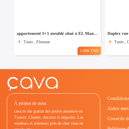
appartement S+1 meublé situé à EL Manar 1
Duplex vue
Tunis , Elmanar
Tunis ,
1.000 TND
Conditions
À propos de nous
Aidez-moi
cava.tn site gratuit des petites annonces en
Tunisie: Chattez, discutez et négociez. Les
Conseils d
vendeurs et acheteurs prés de chez vous en
Politique d