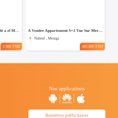
appartement meublée s+2 meublé a el Manar 2
A Vendre Appartement S+2 Vue Sur Mer à AFH Mrezga, Nabeul
Nabeul , Mrezga
1.400 TND
485.000 TND
Nos applications
Bannières publicitaires