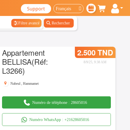
Support
Filtre avancé
Rechercher
Appartement
2.500 TND
BELLISA(Réf:
8/9/25, 9:38 AM
L3266)
Nabeul
,
Hammamet
Numéro de téléphone :
28605016
Numéro WhatsApp :
+21628605016