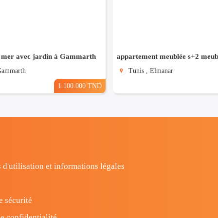
 mer avec jardin à Gammarth
 Gammarth
Tunis , Elmanar
1.100.000 TND
 d'utilisation et informations légales
e sécurité
e confidentialité