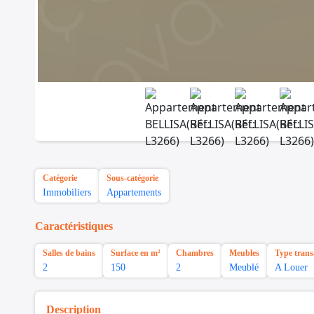
Catégorie
Sous-catégorie
Immobiliers
Appartements
Caractéristiques
Salles de bains
Surface en m²
Chambres
Meubles
Type trans
2
150
2
Meublé
A Louer
Description