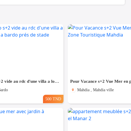
un studio s+2 vide au rdc d'une villa a louer situé a bardo prés de stade
Bardo
Mahdia , Mahdia ville
500 TND