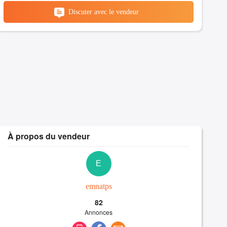
Discuter avec le vendeur
À propos du vendeur
E
emnatps
82
Annonces