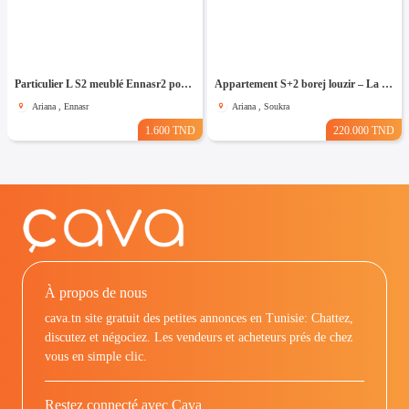
Particulier L S2 meublé Ennasr2 pour étranger
Appartement S+2 borej louzir – La Soukra
Ariana , Ennasr
Ariana , Soukra
1.600 TND
220.000 TND
À propos de nous
cava.tn site gratuit des petites annonces en Tunisie: Chattez,
discutez et négociez. Les vendeurs et acheteurs prés de chez
vous en simple clic.
Restez connecté avec Cava