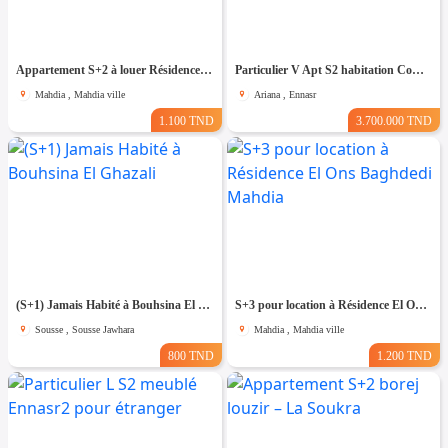
Appartement S+2 à louer Résidence El Ons Baghdedi
Particulier V Apt S2 habitation Commercial
Mahdia , Mahdia ville
Ariana , Ennasr
1.100 TND
3.700.000 TND
(S+1) Jamais Habité à Bouhsina El Ghazali
S+3 pour location à Résidence El Ons Baghdedi Mahdia
Sousse , Sousse Jawhara
Mahdia , Mahdia ville
800 TND
1.200 TND