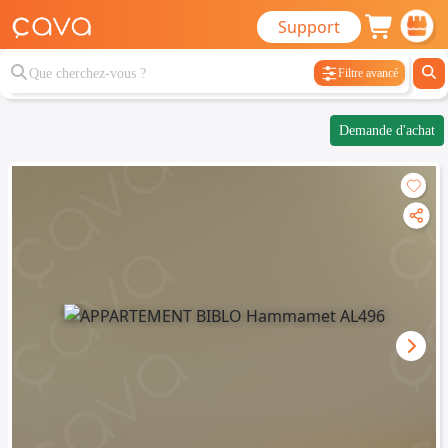
Support
Filtre avancé
Demande d'achat