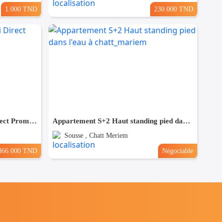
1.000 TND
230.000 TND
(S+3) à Bouhsina el Ghazali Direct Promoteur
Appartement S+2 Haut standing pied dans l'eau à chatt_mariem
Sousse , Chatt Meriem
366.000 TND
Négociable