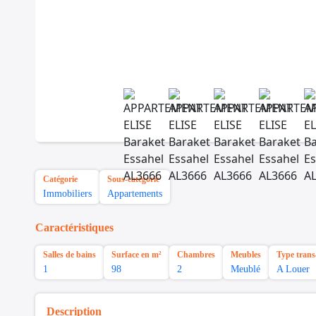
Catégorie
Sous-catégorie
Immobiliers
Appartements
Caractéristiques
Salles de bains
Surface en m²
Chambres
Meubles
Type trans
1
98
2
Meublé
A Louer
Description