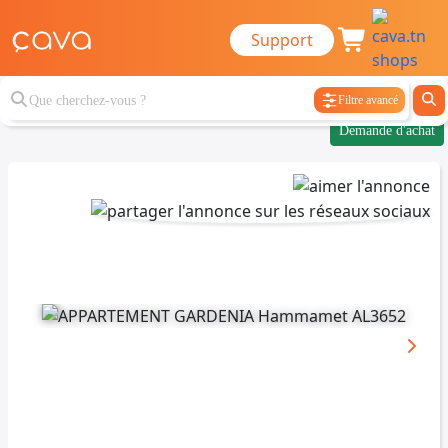
Support
Filtre avancé
Demande d'achat