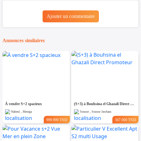
Ajouter un commentaire
Annonces similaires
À vendre S+2 spacieux
(S+3) à Bouhsina el Ghazali Direct Promoteur
Nabeul , Mrezga
Sousse , Sousse Jawhara
999.999 TND
367.000 TND