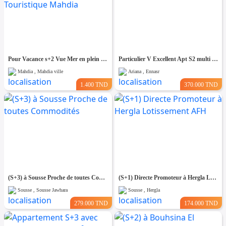
Pour Vacance s+2 Vue Mer en plein Zone Touristique Mahdia
Particulier V Excellent Apt S2 multi Usage
Mahdia , Mahdia ville
Ariana , Ennasr
1.400 TND
370.000 TND
(S+3) à Sousse Proche de toutes Commodités
(S+1) Directe Promoteur à Hergla Lotissement AFH
Sousse , Sousse Jawhara
Sousse , Hergla
279.000 TND
174.000 TND