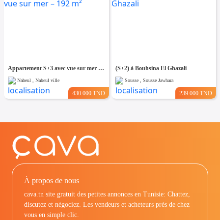
Appartement S+3 avec vue sur mer – 192 m²
(S+2) à Bouhsina El Ghazali
Nabeul , Nabeul ville
Sousse , Sousse Jawhara
430.000 TND
239.000 TND
À propos de nous
cava.tn site gratuit des petites annonces en Tunisie: Chattez,
discutez et négociez. Les vendeurs et acheteurs prés de chez
vous en simple clic.