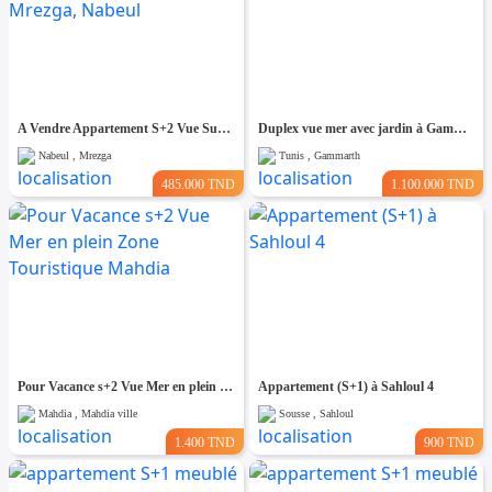
A Vendre Appartement S+2 Vue Sur Mer à AFH Mrezga, Nabeul
Duplex vue mer avec jardin à Gammarth
Nabeul , Mrezga
Tunis , Gammarth
485.000 TND
1.100.000 TND
Pour Vacance s+2 Vue Mer en plein Zone Touristique Mahdia
Appartement (S+1) à Sahloul 4
Mahdia , Mahdia ville
Sousse , Sahloul
1.400 TND
900 TND