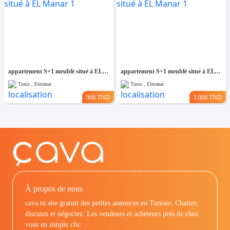
appartement S+1 meublé situé à EL Manar 1
appartement S+1 meublé situé à EL Manar 1
Tunis , Elmanar
Tunis , Elmanar
900 TND
1.000 TND
À propos de nous
cava.tn site gratuit des petites annonces en Tunisie: Chattez,
discutez et négociez. Les vendeurs et acheteurs prés de chez
vous en simple clic.