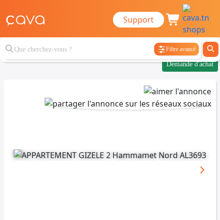
Support
Filtre avancé
Demande d'achat