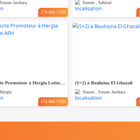
 Sousse Jawhara
Sousse , Sahloul
279.000 TND
(S+1) Directe Promoteur à Hergla Lotissement AFH
(S+2) à Bouhsina El Ghazali
 Hergla
Sousse , Sousse Jawhara
174.000 TND