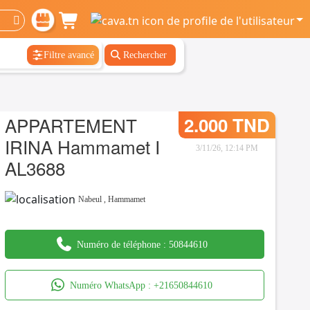
Filtre avancé
Rechercher
APPARTEMENT
2.000 TND
IRINA Hammamet I
3/11/26, 12:14 PM
AL3688
Nabeul
,
Hammamet
Numéro de téléphone :
50844610
Numéro WhatsApp :
+21650844610