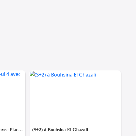
(S+2) avec meubles à Sahloul 4 avec Place de Parking
(S+2) à Bouhsina El Ghazali