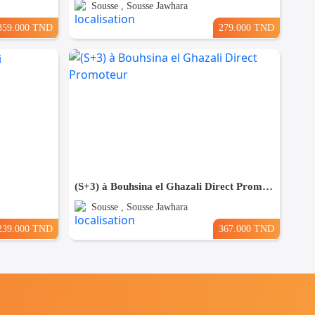
Sousse , Sousse Jawhara
359.000 TND
279.000 TND
(S+3) à Bouhsina el Ghazali Direct Promoteur
Sousse , Sousse Jawhara
239.000 TND
367.000 TND