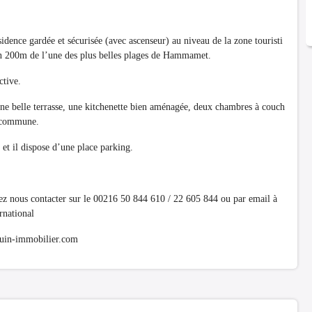
idence gardée et sécurisée (avec ascenseur) au niveau de la zone touristi
 200m de l’une des plus belles plages de Hammamet.
ctive.
une belle terrasse, une kitchenette bien aménagée, deux chambres à couch
n commune.
l et il dispose d’une place parking.
uvez nous contacter sur le 00216 50 844 610 / 22 605 844 ou par email à
national
mouin-immobilier.com