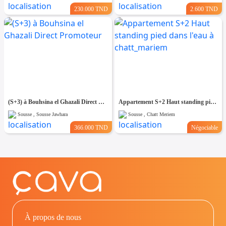
230.000 TND
2.600 TND
(S+3) à Bouhsina el Ghazali Direct Promoteur
Appartement S+2 Haut standing pied dans l'eau à chatt_mariem
Sousse , Sousse Jawhara
Sousse , Chatt Meriem
366.000 TND
Négociable
À propos de nous