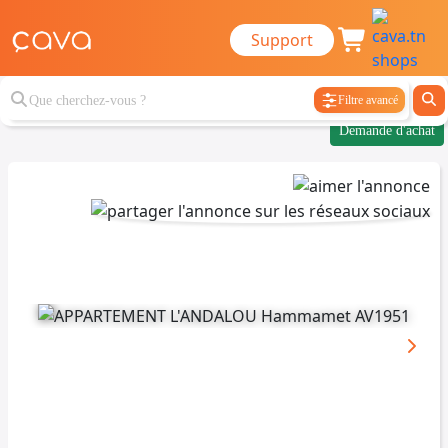
Support
Filtre avancé
Demande d'achat