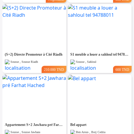
(S+2) Directe Promoteur à Cité Riadh
S1 meuble a louer a sahloul tel 94788011
Sousse , Sousse Riadh
Sousse , Sahloul
210.000 TND
600 TND
Appartement S+2 Jawhara pré Farhat Hached
Bel appart
Sousse , Sousse Jawhara
Ben Arous , Borj Cedria