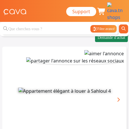
Support
Filtre avancé
Demande d'achat