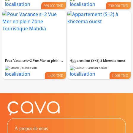
369.000 TND
230.000 TND
Pour Vacance s+2 Vue Mer en plein Zone Touristique Mahdia
Appartement (S+2) à khezema ouest
Mahdia , Mahdia ville
Sousse , Hammam Sousse
1.400 TND
1.000 TND
À propos de nous