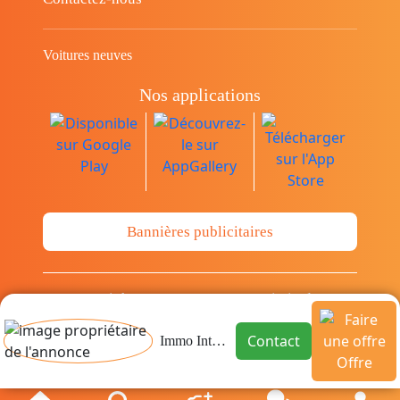
Voitures neuves
Nos applications
Bannières publicitaires
© Copyright 2014-2026 Cava.tn Limited Tous
les droits sont réservés.
Contact
Immo Inter Tunisie
Offre