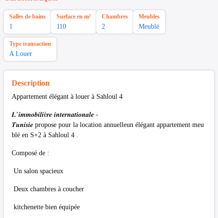
Salles de bains
Surface en m²
Chambres
Meubles
1
110
2
Meublé
Type transaction
A Louer
Description
Appartement élégant à louer à Sahloul 4
𝑳’𝒊𝒎𝒎𝒐𝒃𝒊𝒍𝒊è𝒓𝒆 𝒊𝒏𝒕𝒆𝒓𝒏𝒂𝒕𝒊𝒐𝒏𝒂𝒍𝒆 -
𝑻𝒖𝒏𝒊𝒔𝒊𝒆 propose pour la location annuelleun élégant appartement meu
blé en S+2 à Sahloul 4 .
Composé de :
Un salon spacieux
Deux chambres à coucher
kitchenette bien équipée