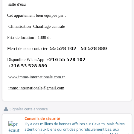
salle d'eau
Cet appartement bien équipée par :
Climatisation Chauffage centrale
Prix de location : 1300 dt
Merci de nous contacter 𝟱𝟱 𝟱𝟮𝟴 𝟭𝟬𝟮 – 𝟱𝟯 𝟱𝟮𝟴 𝟴𝟴𝟵
Disponible WhatsApp +𝟮𝟭𝟲 𝟱𝟱 𝟱𝟮𝟴 𝟭𝟬𝟮 –
+𝟮𝟭𝟲 𝟱𝟯 𝟱𝟮𝟴 𝟴𝟴𝟵
www.immo-internationale.com.tn
immo.internationale@gmail.com
Signaler cette annonce
Conseils de sécurité
Il y a des millions de bonnes affaires sur Cava.tn. Mais faites
attention aux biens qui ont des prix ridiculement bas, aux