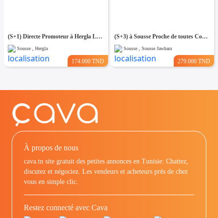
(S+1) Directe Promoteur à Hergla Lotissement AFH
(S+3) à Sousse Proche de toutes Commodités
Sousse , Hergla
Sousse , Sousse Jawhara
174.000 TND
279.000 TND
À propos de nous
cava.tn site gratuit des petites annonces en Tunisie: Chattez,
discutez et négociez. Les vendeurs et acheteurs prés de chez
vous en simple clic.
Restez connecté avec Cava