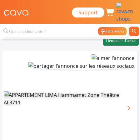
Support
Filtre avancé
Demande d'achat