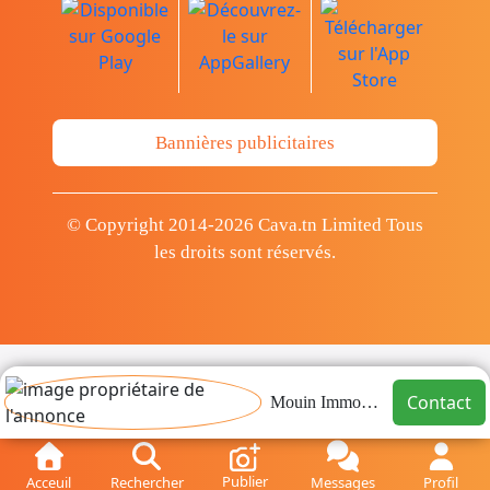
Bannières publicitaires
© Copyright 2014-2026 Cava.tn Limited Tous
les droits sont réservés.
Contact
Mouin Immobilier
Publier
Acceuil
Rechercher
Messages
Profil