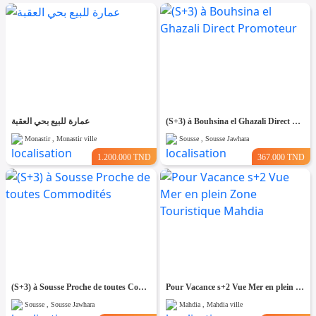
عمارة للبيع بحي العقبة
(S+3) à Bouhsina el Ghazali Direct Promoteur
Monastir , Monastir ville
Sousse , Sousse Jawhara
1.200.000 TND
367.000 TND
(S+3) à Sousse Proche de toutes Commodités
Pour Vacance s+2 Vue Mer en plein Zone Touristique Mahdia
Sousse , Sousse Jawhara
Mahdia , Mahdia ville