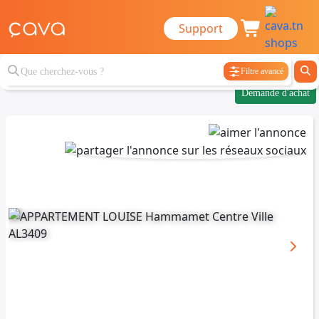
Support
Filtre avancé
Demande d'achat