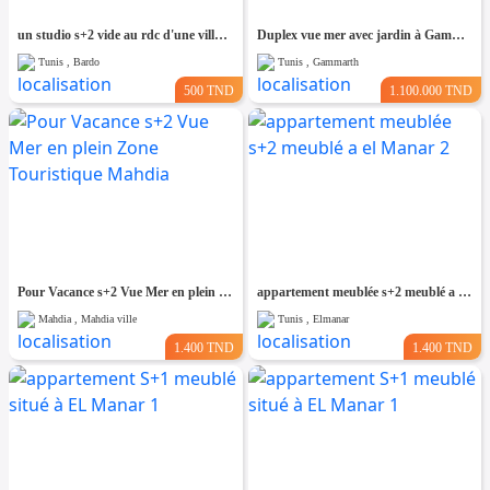
un studio s+2 vide au rdc d'une villa a louer situé a bardo prés de stade
Duplex vue mer avec jardin à Gammarth
Tunis , Bardo
Tunis , Gammarth
500 TND
1.100.000 TND
Pour Vacance s+2 Vue Mer en plein Zone Touristique Mahdia
appartement meublée s+2 meublé a el Manar 2
Mahdia , Mahdia ville
Tunis , Elmanar
1.400 TND
1.400 TND