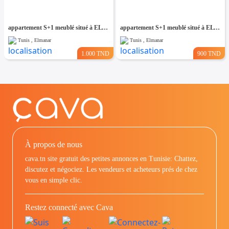
appartement S+1 meublé situé à EL Manar 1
appartement S+1 meublé situé à EL Manar 1
Tunis , Elmanar
Tunis , Elmanar
1.000 TND
900 TND
À propos de nous
cava.tn site gratuit des petites annonces en Tunisie: Chattez,
discutez et négociez. Les vendeurs et acheteurs prés de chez
vous en simple clic.
Restez connecté avec Cava