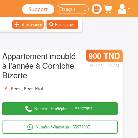
Support
Filtre avancé
Rechercher
Appartement meublé
900 TND
à l'année à Corniche
12/11/25, 11:12 AM
Bizerte
Bizerte
,
Bizerte Nord
Numéro de téléphone :
55977997
Numéro WhatsApp :
55977997