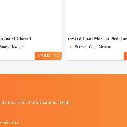
hsina El Ghazali
(S+2) à Chatt Mariem Pied dans
 Sousse Jawhara
Sousse , Chatt Meriem
279.000 TND
 d'utilisation et informations légales
e sécurité