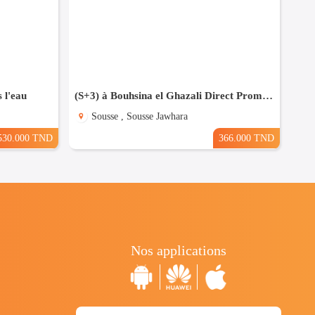
 l'eau
(S+3) à Bouhsina el Ghazali Direct Promoteur
Sousse , Sousse Jawhara
530.000 TND
366.000 TND
Nos applications