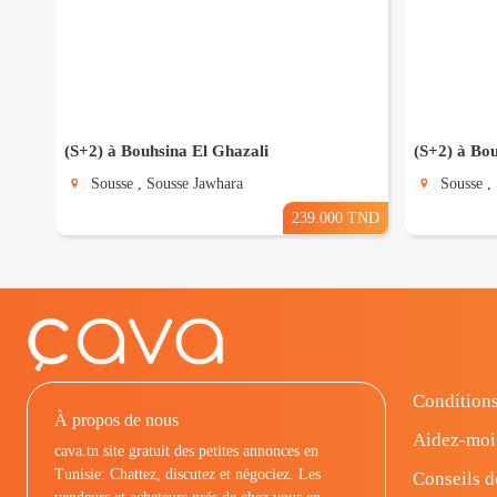
(S+2) à Bouhsina El Ghazali
(S+2) à Bou
Sousse , Sousse Jawhara
Sousse ,
239.000 TND
Conditions
À propos de nous
Aidez-moi
cava.tn site gratuit des petites annonces en
Tunisie: Chattez, discutez et négociez. Les
Conseils d