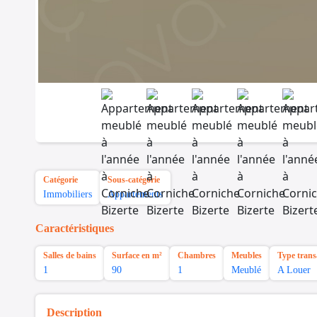
Catégorie
Sous-catégorie
Immobiliers
Appartements
Caractéristiques
Salles de bains
Surface en m²
Chambres
Meubles
Type trans
1
90
1
Meublé
A Louer
Description