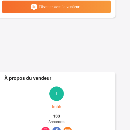
Discuter avec le vendeur
À propos du vendeur
I
Imbh
133
Annonces