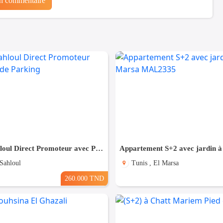
un commentaire
(S+1) à Sahloul Direct Promoteur avec Place de Parking
 Sahloul
Tunis , El Marsa
260.000 TND