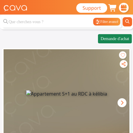
Support
Filtre avancé
Demande d'achat