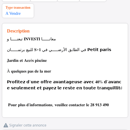
Type transaction
A Vendre
Description
تبعنـــــا و 𝐈𝐍𝐕𝐄𝐒𝐓𝐈 معانــــــا
للبيع برتمــــــان 𝐒+𝟏 في الطابق الأرضـــــي في 𝗣𝗲𝘁𝗶𝘁 𝗽𝗮𝗿𝗶𝘀
𝐉𝐚𝐫𝐝𝐢𝐧 𝐞𝐭 𝐀𝐜𝐜è𝐬 𝐩𝐢𝐬𝐜𝐢𝐧𝐞
À 𝐪𝐮𝐞𝐥𝐪𝐮𝐞𝐬 𝐩𝐚𝐬 𝐝𝐞 𝐥𝐚 𝐦𝐞𝐫
𝗣𝗿𝗼𝗳𝗶𝘁𝗲𝘇 𝗱’𝘂𝗻𝗲 𝗼𝗳𝗳𝗿𝗲 𝗮𝘃𝗮𝗻𝘁𝗮𝗴𝗲𝘂𝘀𝗲 𝗮𝘃𝗲𝗰 𝟒𝟎% 𝗱’𝗮𝘃𝗮𝗻𝗰
𝗲 𝘀𝗲𝘂𝗹𝗲𝗺𝗲𝗻𝘁 𝗲𝘁 𝗽𝗮𝘆𝗲𝘇 𝗹𝗲 𝗿𝗲𝘀𝘁𝗲 𝗲𝗻 𝘁𝗼𝘂𝘁𝗲 𝘁𝗿𝗮𝗻𝗾𝘂𝗶𝗹𝗹𝗶𝘁é
𝐏𝐨𝐮𝐫 𝐩𝐥𝐮𝐬 𝐝'𝐢𝐧𝐟𝐨𝐫𝐦𝐚𝐭𝐢𝐨𝐧𝐬, 𝐯𝐞𝐮𝐢𝐥𝐥𝐞𝐳 𝐜𝐨𝐧𝐭𝐚𝐜𝐭𝐞𝐫 𝐥𝐞 𝟐𝟖 𝟗𝟏𝟑 𝟒𝟗𝟎
Signaler cette annonce