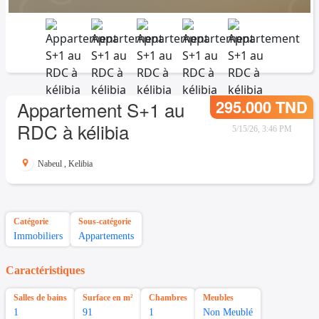
295.000 TND
Appartement S+1 au
RDC à kélibia
5/15/26, 3:46 PM
Nabeul
,
Kelibia
Catégorie
Sous-catégorie
Immobiliers
Appartements
Caractéristiques
Salles de bains
Surface en m²
Chambres
Meubles
1
91
1
Non Meublé