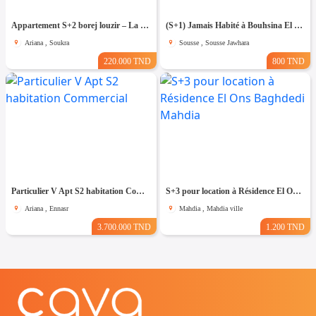
Appartement S+2 borej louzir – La Soukra
(S+1) Jamais Habité à Bouhsina El Ghazali
Ariana , Soukra
Sousse , Sousse Jawhara
220.000 TND
800 TND
Particulier V Apt S2 habitation Commercial
S+3 pour location à Résidence El Ons Baghdedi Mahdia
Ariana , Ennasr
Mahdia , Mahdia ville
3.700.000 TND
1.200 TND