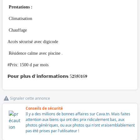
Prestations :
Climatisation
Chauffage
Accès sécurisé avec digicode
Résidence calme avec piscine .
#Prix: 1500 d par mois
𝗣𝗼𝘂𝗿 𝗽𝗹𝘂𝘀 𝗱’𝗶𝗻𝗳𝗼𝗿𝗺𝗮𝘁𝗶𝗼𝗻𝘀 5𝟐9𝟓0𝟏6𝟗
Signaler cette annonce
Conseils de sécurité
Il y a des millions de bonnes affaires sur Cava.tn. Mais faites
attention aux biens qui ont des prix ridiculement bas, aux
photos génériques, ou aux photos qui n'ont vraisemblablement
pas été prises par l'utilisateur !