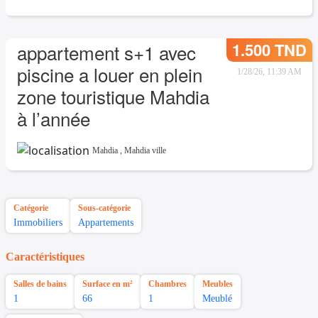
1.500 TND
appartement s+1 avec
piscine a louer en plein
1/28/26, 11:39 AM
zone touristique Mahdia
à l’année
Mahdia
,
Mahdia ville
Catégorie
Sous-catégorie
Immobiliers
Appartements
Caractéristiques
Salles de bains
Surface en m²
Chambres
Meubles
1
66
1
Meublé