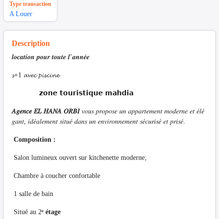
Type transaction
A Louer
Description
𝒍𝒐𝒄𝒂𝒕𝒊𝒐𝒏 𝒑𝒐𝒖𝒓 𝒕𝒐𝒖𝒕𝒆 𝒍’𝒂𝒏𝒏𝒆́𝒆
𝓼+1 𝓪𝓿𝓮𝓬 𝓹𝓲𝓼𝓬𝓲𝓷𝓮
𝘇𝗼𝗻𝗲 𝘁𝗼𝘂𝗿𝗶𝘀𝘁𝗶𝗾𝘂𝗲 𝗺𝗮𝗵𝗱𝗶𝗮
𝐴𝑔𝑒𝑛𝑐𝑒 𝐸𝐿 𝐻𝐴𝑁𝐴 𝑂𝑅𝐵𝐼
𝑣𝑜𝑢𝑠 𝑝𝑟𝑜𝑝𝑜𝑠𝑒 𝑢𝑛 𝑎𝑝𝑝𝑎𝑟𝑡𝑒𝑚𝑒𝑛𝑡 𝑚𝑜𝑑𝑒𝑟𝑛𝑒 𝑒𝑡 𝑒́𝑙𝑒́
𝑔𝑎𝑛𝑡, 𝑖𝑑𝑒́𝑎𝑙𝑒𝑚𝑒𝑛𝑡 𝑠𝑖𝑡𝑢𝑒́ 𝑑𝑎𝑛𝑠 𝑢𝑛 𝑒𝑛𝑣𝑖𝑟𝑜𝑛𝑛𝑒𝑚𝑒𝑛𝑡 𝑠𝑒́𝑐𝑢𝑟𝑖𝑠𝑒́ 𝑒𝑡 𝑝𝑟𝑖𝑠𝑒́.
Composition :
Salon lumineux ouvert sur kitchenette moderne;
Chambre à coucher confortable
1 salle de bain
Situé au 2
ᵉ étage