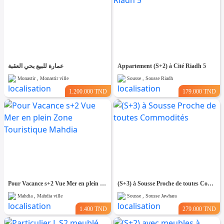
عمارة للبيع بحي العقبة
Appartement (S+2) à Cité Riadh 5
Monastir , Monastir ville
Sousse , Sousse Riadh
1.200.000 TND
179.000 TND
Pour Vacance s+2 Vue Mer en plein Zone Touristique Mahdia
(S+3) à Sousse Proche de toutes Commodités
Mahdia , Mahdia ville
Sousse , Sousse Jawhara
1.400 TND
279.000 TND