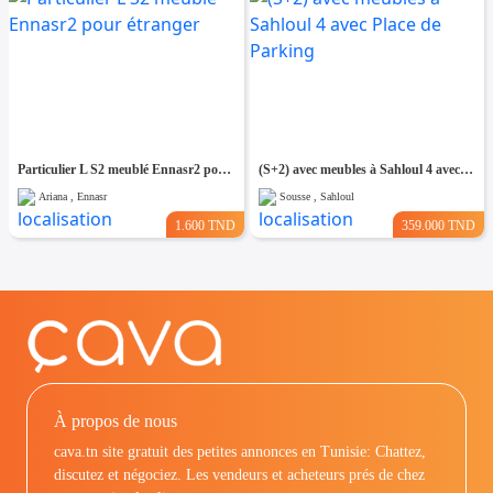
Particulier L S2 meublé Ennasr2 pour étranger
(S+2) avec meubles à Sahloul 4 avec Place de Parking
Ariana , Ennasr
Sousse , Sahloul
1.600 TND
359.000 TND
À propos de nous
cava.tn site gratuit des petites annonces en Tunisie: Chattez,
discutez et négociez. Les vendeurs et acheteurs prés de chez