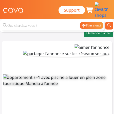
Support
Filtre avancé
Demande d'achat