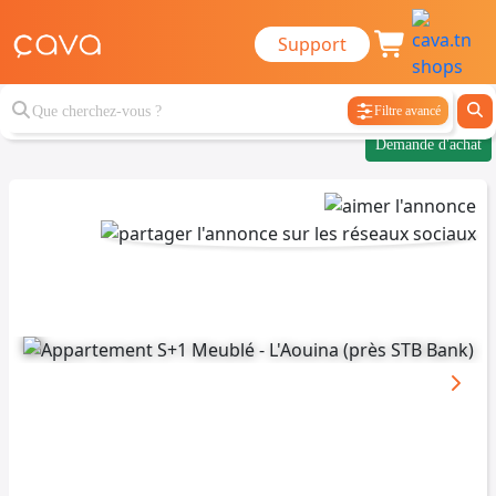
Support
Filtre avancé
Demande d'achat