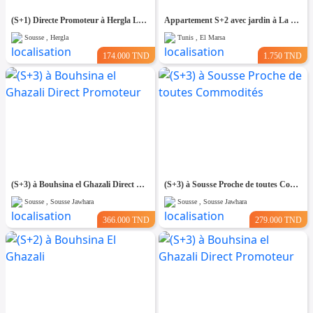
(S+1) Directe Promoteur à Hergla Lotissement AFH
Appartement S+2 avec jardin à La Marsa MAL2335
Sousse , Hergla
Tunis , El Marsa
174.000 TND
1.750 TND
(S+3) à Bouhsina el Ghazali Direct Promoteur
(S+3) à Sousse Proche de toutes Commodités
Sousse , Sousse Jawhara
Sousse , Sousse Jawhara
366.000 TND
279.000 TND