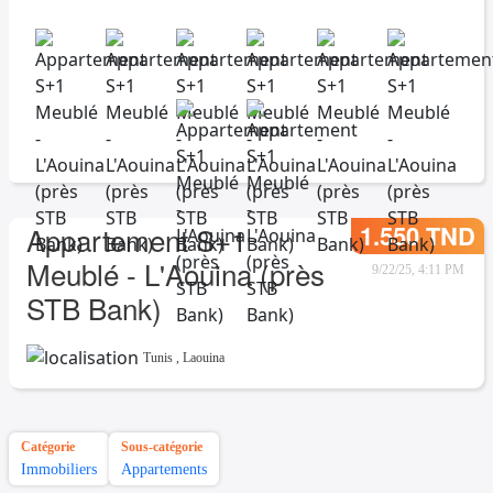
1.550 TND
Appartement S+1
Meublé - L'Aouina (près
9/22/25, 4:11 PM
STB Bank)
Tunis
,
Laouina
Catégorie
Sous-catégorie
Immobiliers
Appartements