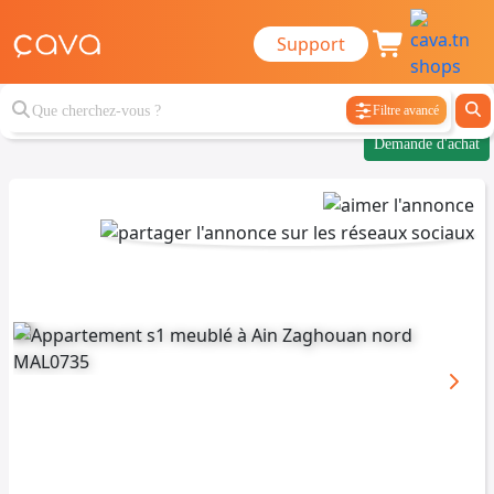
Support
Filtre avancé
Demande d'achat