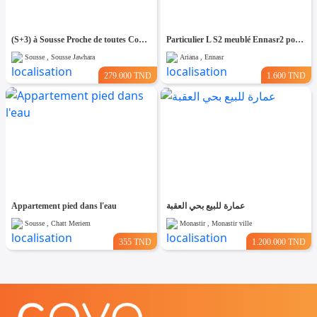
(S+3) à Sousse Proche de toutes Commodités
Particulier L S2 meublé Ennasr2 pour étranger
Sousse , Sousse Jawhara
Ariana , Ennasr
279.000 TND
1.600 TND
Appartement pied dans l'eau
عمارة للبيع بحي العقبة
Sousse , Chatt Meriem
Monastir , Monastir ville
355 TND
1.200.000 TND