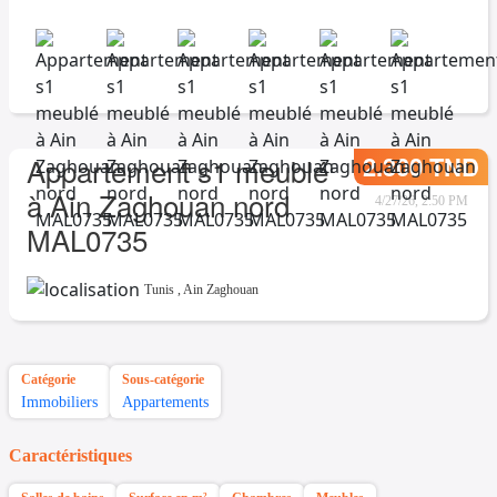
2.300 TND
Appartement s1 meublé
à Ain Zaghouan nord
4/27/26, 2:50 PM
MAL0735
Tunis
,
Ain Zaghouan
Catégorie
Sous-catégorie
Immobiliers
Appartements
Caractéristiques