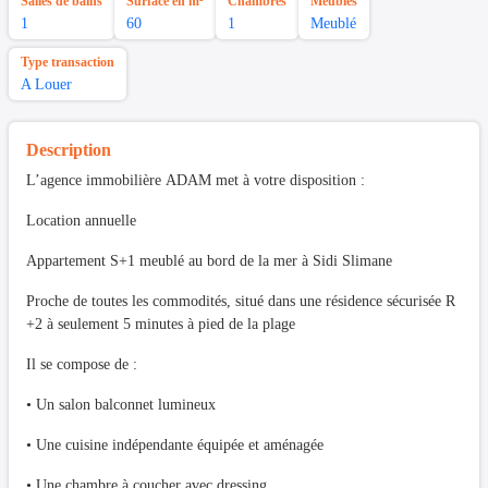
Salles de bains
Surface en m²
Chambres
Meubles
1
60
1
Meublé
Type transaction
A Louer
Description
L’agence immobilière ADAM met à votre disposition :
Location annuelle
Appartement S+1 meublé au bord de la mer à Sidi Slimane
Proche de toutes les commodités, situé dans une résidence sécurisée R
+2 à seulement 5 minutes à pied de la plage
Il se compose de :
• Un salon balconnet lumineux
• Une cuisine indépendante équipée et aménagée
• Une chambre à coucher avec dressing