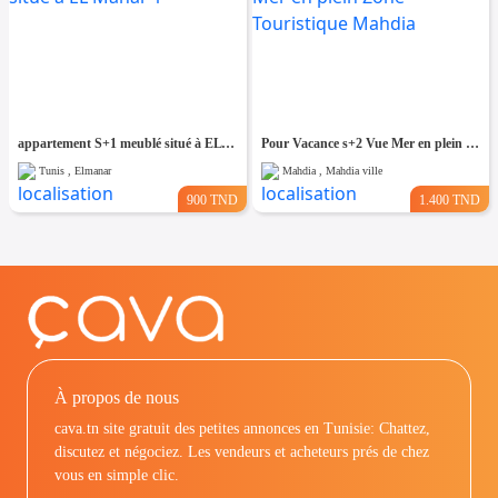
appartement S+1 meublé situé à EL Manar 1
Pour Vacance s+2 Vue Mer en plein Zone Touristique Mahdia
Tunis , Elmanar
Mahdia , Mahdia ville
900 TND
1.400 TND
À propos de nous
cava.tn site gratuit des petites annonces en Tunisie: Chattez,
discutez et négociez. Les vendeurs et acheteurs prés de chez
vous en simple clic.