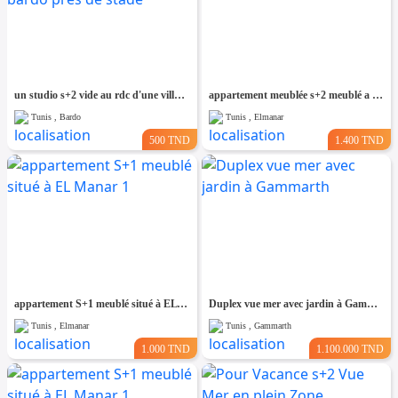
un studio s+2 vide au rdc d'une villa a louer situé a bardo prés de stade
appartement meublée s+2 meublé a el Manar 2
Tunis , Bardo
Tunis , Elmanar
500 TND
1.400 TND
appartement S+1 meublé situé à EL Manar 1
Duplex vue mer avec jardin à Gammarth
Tunis , Elmanar
Tunis , Gammarth
1.000 TND
1.100.000 TND