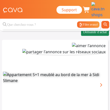
Support
Filtre avancé
Demande d'achat