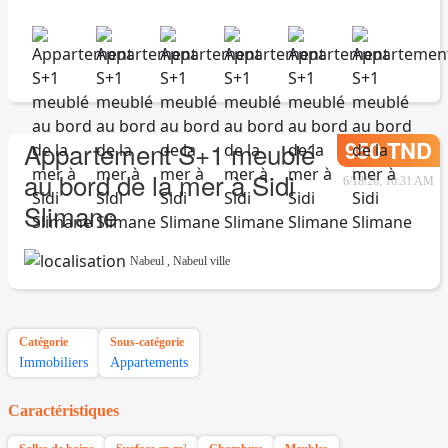
950 TND
Appartement S+1 meublé
au bord de la mer à Sidi
6/18/26, 10:31 AM
Slimane
Nabeul
,
Nabeul ville
Catégorie
Sous-catégorie
Immobiliers
Appartements
Caractéristiques