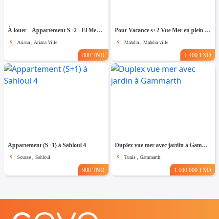
À louer – Appartement S+2 - El Medina El Jadida 3 - 98479647
Pour Vacance s+2 Vue Mer en plein Zone Touristique Mahdia
Ariana , Ariana Ville
Mahdia , Mahdia ville
880 TND
1.400 TND
Appartement (S+1) à Sahloul 4
Duplex vue mer avec jardin à Gammarth
Sousse , Sahloul
Tunis , Gammarth
900 TND
1.100.000 TND