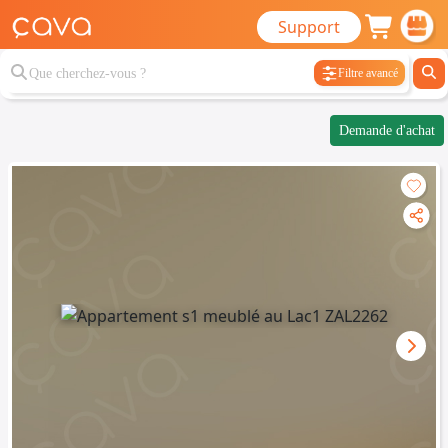
Support
Filtre avancé
Demande d'achat