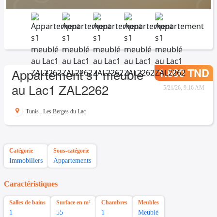
1.800 TND
Appartement s1 meublé
au Lac1 ZAL2262
5/21/26, 9:16 AM
Tunis
,
Les Berges du Lac
Catégorie
Sous-catégorie
Immobiliers
Appartements
Caractéristiques
Salles de bains
Surface en m²
Chambres
Meubles
1
55
1
Meublé