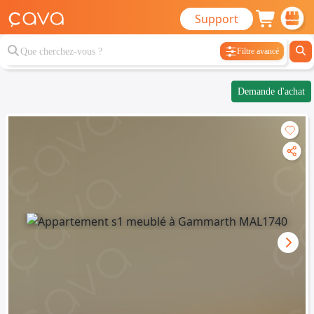
Support
Filtre avancé
Demande d'achat