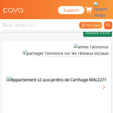
Support
Filtre avancé
Demande d'achat