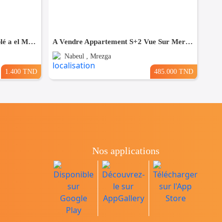
appartement meublée s+2 meublé a el Manar 2
A Vendre Appartement S+2 Vue Sur Mer à AFH Mrezga, Nabeul
Nabeul , Mrezga
1.400 TND
485.000 TND
Nos applications