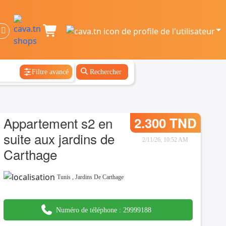
Filtre avancé
Rechercher
Appartement s2 en
2.300 TND
suite aux jardins de
2/11/26, 10:52 AM
Carthage
Tunis
,
Jardins De Carthage
Numéro de téléphone :
29999188