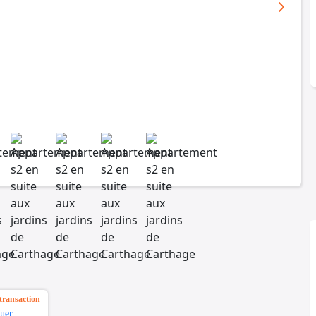
transaction
uer