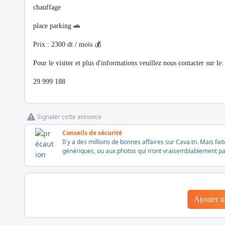
chauffage
place parking 🚗
Prix : 2300 dt / mois 💰
Pour le visiter et plus d'informations veuillez nous contacter sur le:
29 999 188
Signaler cette annonce
Conseils de sécurité
Il y a des millions de bonnes affaires sur Cava.tn. Mais fai
génériques, ou aux photos qui n'ont vraisemblablement pas é
Ajouter 