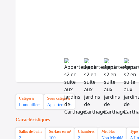
Catégorie
Sous-catégorie
Immobiliers
Appartements
Caractéristiques
Salles de bains
Surface en m²
Chambres
Meubles
Type 
2
100
2
Non Meublé
A Lo