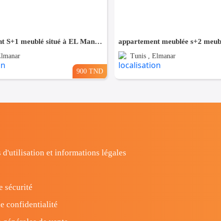
appartement S+1 meublé situé à EL Manar 1
Elmanar
Tunis , Elmanar
900 TND
 d'utilisation et informations légales
e sécurité
e confidentialité