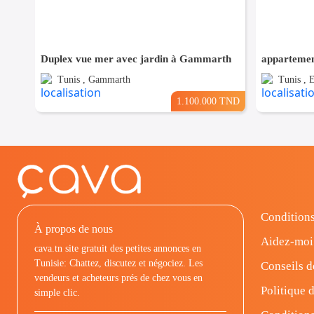
Duplex vue mer avec jardin à Gammarth
Tunis , Gammarth
Tunis , 
1.100.000 TND
Conditions
À propos de nous
Aidez-moi
cava.tn site gratuit des petites annonces en
Tunisie: Chattez, discutez et négociez. Les
Conseils d
vendeurs et acheteurs prés de chez vous en
Politique d
simple clic.