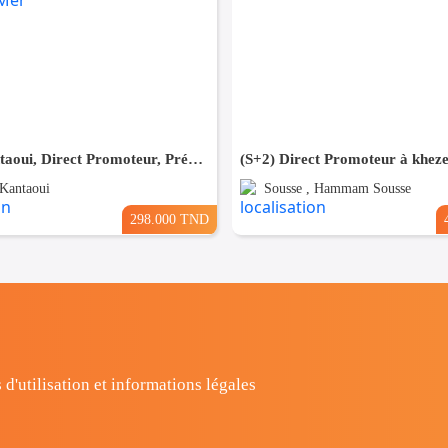
(S+1) à kantaoui, Direct Promoteur, Prés de la Mer
(S+2) Direct Promoteur à khez
 Kantaoui
Sousse , Hammam Sousse
298.000 TND
 d'utilisation et informations légales