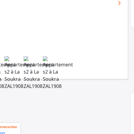
transaction
uer