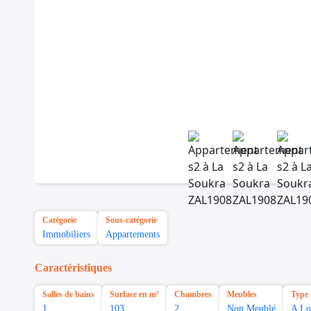
Catégorie
Sous-catégorie
Immobiliers
Appartements
Caractéristiques
Salles de bains
Surface en m²
Chambres
Meubles
Type 
1
103
2
Non Meublé
A Lo