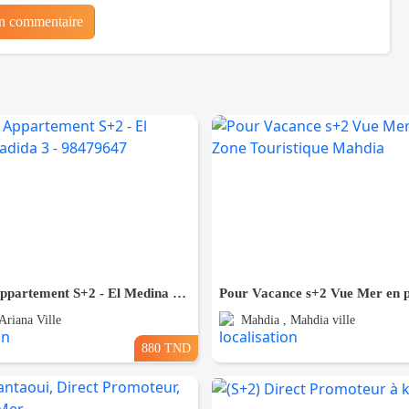
un commentaire
À louer – Appartement S+2 - El Medina El Jadida 3 - 98479647
Ariana Ville
Mahdia , Mahdia ville
880 TND