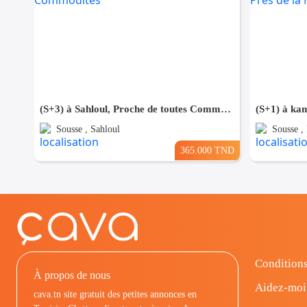
(S+3) à Sahloul, Proche de toutes Commodités
Sousse , Sahloul
Sousse ,
365.000 TND
Conditions
À propos de nous
Aidez-moi
cava.tn site gratuit des petites annonces en