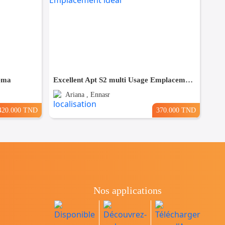
ema
Excellent Apt S2 multi Usage Emplacement idéal
Ariana , Ennasr
420.000 TND
370.000 TND
Nos applications