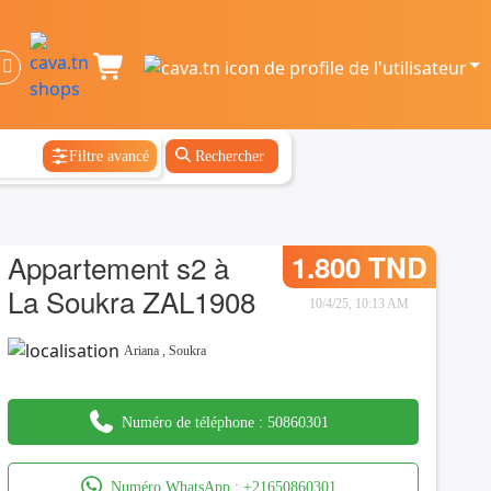
Filtre avancé
Rechercher
Appartement s2 à
1.800 TND
La Soukra ZAL1908
10/4/25, 10:13 AM
Ariana
,
Soukra
Numéro de téléphone :
50860301
Numéro WhatsApp :
+21650860301