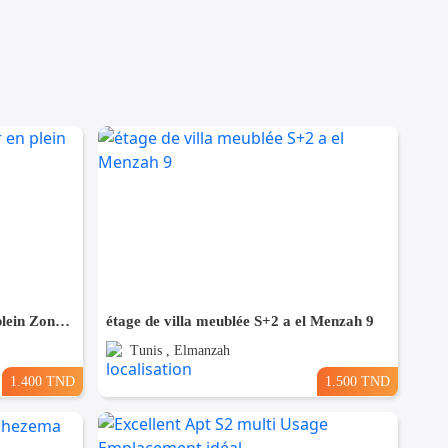
Pour Vacance s+2 Vue Mer en plein Zone Touristique Mahdia
étage de villa meublée S+2 a el Menzah 9
Tunis , Elmanzah
1.400 TND
1.500 TND