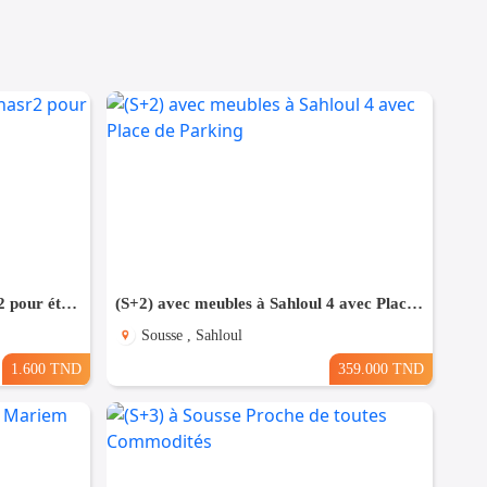
Particulier L S2 meublé Ennasr2 pour étranger
(S+2) avec meubles à Sahloul 4 avec Place de Parking
Sousse , Sahloul
1.600 TND
359.000 TND