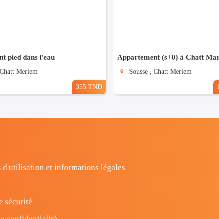
t pied dans l'eau
 Chatt Meriem
Sousse , Chatt Meriem
355 TND
 d'utilisation et informations légales
e sécurité
e confidentialité