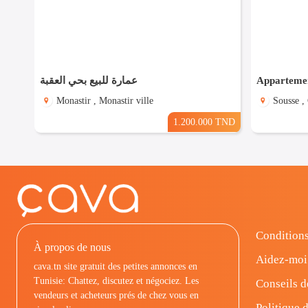
عمارة للبيع بحي العقبة
Appartemen
Monastir , Monastir ville
Sousse ,
1.200.000 TND
Conditions
À propos de nous
Aidez-moi
cava.tn site gratuit des petites annonces en
Tunisie: Chattez, discutez et négociez. Les
Conseils d
vendeurs et acheteurs prés de chez vous en
Politique d