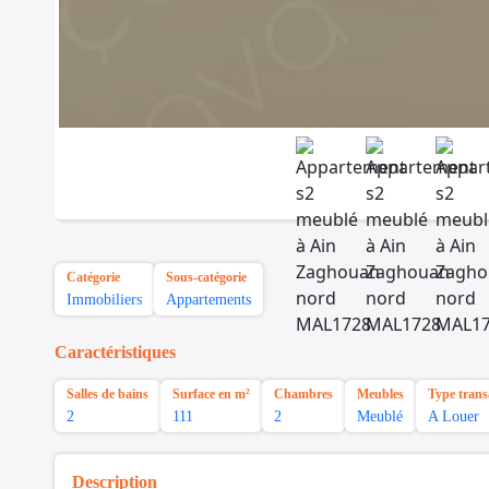
Catégorie
Sous-catégorie
Immobiliers
Appartements
Caractéristiques
Salles de bains
Surface en m²
Chambres
Meubles
Type trans
2
111
2
Meublé
A Louer
Description