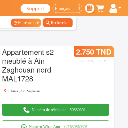
Support
Filtre avancé
Rechercher
Appartement s2
2.750 TND
meublé à Ain
12/19/25, 3:15 PM
Zaghouan nord
MAL1728
Tunis
,
Ain Zaghouan
Numéro de téléphone :
50860301
Numéro WhatsApp :
+21650860301