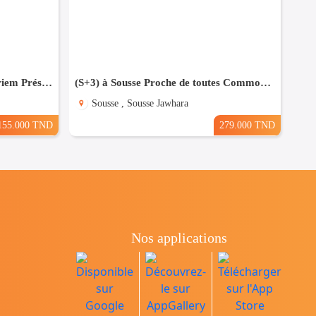
Appartement (s+0) à Chatt Mariem Prés de la mer
(S+3) à Sousse Proche de toutes Commodités
Sousse , Sousse Jawhara
155.000 TND
279.000 TND
Nos applications