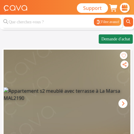
Support
Filtre avancé
Demande d'achat