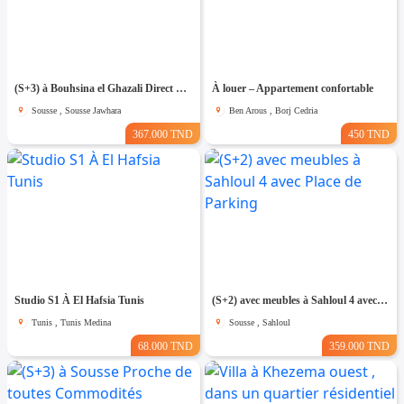
(S+3) à Bouhsina el Ghazali Direct Promoteur
À louer – Appartement confortable
Sousse , Sousse Jawhara
Ben Arous , Borj Cedria
367.000 TND
450 TND
Studio S1 À El Hafsia Tunis
(S+2) avec meubles à Sahloul 4 avec Place de Parking
Tunis , Tunis Medina
Sousse , Sahloul
68.000 TND
359.000 TND