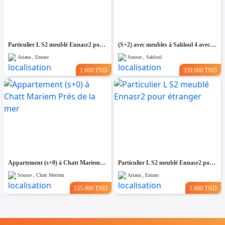
Particulier L S2 meublé Ennasr2 pour étranger
(S+2) avec meubles à Sahloul 4 avec Place de Parking
Ariana , Ennasr
Sousse , Sahloul
1.600 TND
359.000 TND
Appartement (s+0) à Chatt Mariem Prés de la mer
Particulier L S2 meublé Ennasr2 pour étranger
Sousse , Chatt Meriem
Ariana , Ennasr
155.000 TND
1.600 TND