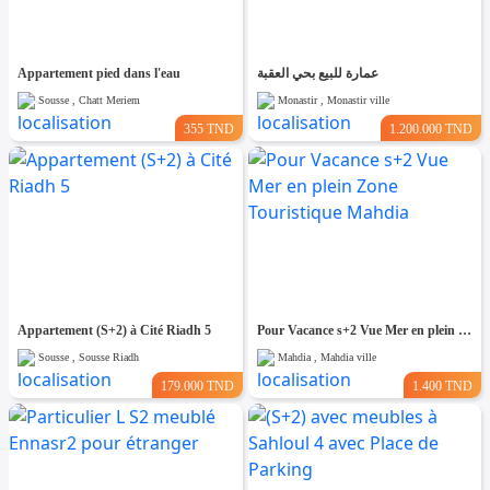
Appartement pied dans l'eau
عمارة للبيع بحي العقبة
Sousse , Chatt Meriem
Monastir , Monastir ville
355 TND
1.200.000 TND
Appartement (S+2) à Cité Riadh 5
Pour Vacance s+2 Vue Mer en plein Zone Touristique Mahdia
Sousse , Sousse Riadh
Mahdia , Mahdia ville
179.000 TND
1.400 TND