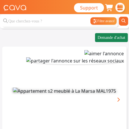
Support
Filtre avancé
Demande d'achat