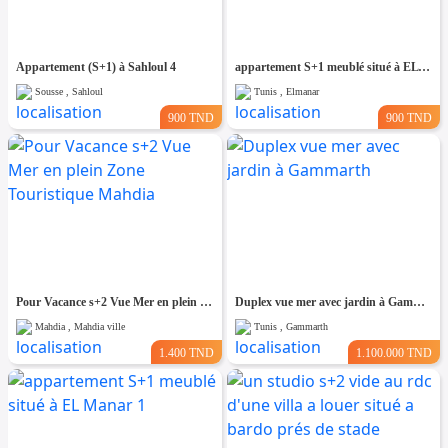
Appartement (S+1) à Sahloul 4
appartement S+1 meublé situé à EL Manar 1
Sousse , Sahloul
Tunis , Elmanar
900 TND
900 TND
Pour Vacance s+2 Vue Mer en plein Zone Touristique Mahdia
Duplex vue mer avec jardin à Gammarth
Mahdia , Mahdia ville
Tunis , Gammarth
1.400 TND
1.100.000 TND