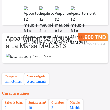
1.900 TND
Appartement s2 meublé
à La Marsa MAL2516
10/21/25, 11:34 AM
Tunis
,
El Marsa
Catégorie
Sous-catégorie
Immobiliers
Appartements
Caractéristiques
Salles de bains
Surface en m²
Chambres
Meubles
2
10
2
Meublé