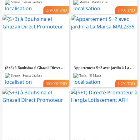
Sousse , Sousse Jawhara
Mahdia , Mahdia ville
279.000 TND
1.400 TND
(S+3) à Bouhsina el Ghazali Direct Promoteur
Appartement S+2 avec jardin à La Marsa MAL2335
Sousse , Sousse Jawhara
Tunis , El Marsa
366.000 TND
1.750 TND