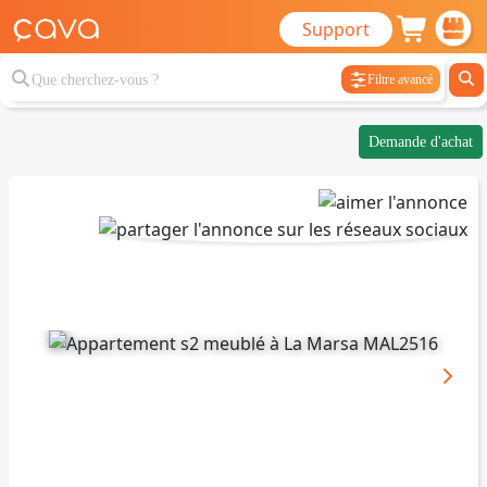
Support
Filtre avancé
Demande d'achat