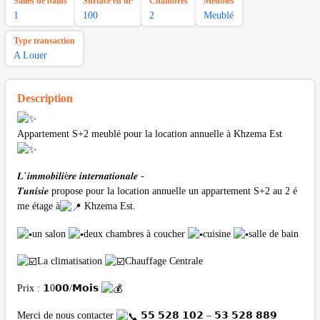
Salles de bains
Surface en m²
Chambres
Meubles
1
100
2
Meublé
Type transaction
A Louer
Description
Appartement S+2 meublé pour la location annuelle à Khzema Est
𝑳’𝒊𝒎𝒎𝒐𝒃𝒊𝒍𝒊è𝒓𝒆 𝒊𝒏𝒕𝒆𝒓𝒏𝒂𝒕𝒊𝒐𝒏𝒂𝒍𝒆 -
𝑻𝒖𝒏𝒊𝒔𝒊𝒆 propose pour la location annuelle un appartement S+2 au 2 é
me étage à
Khzema Est.
un salon
deux chambres à coucher
cuisine
salle de bain
La climatisation
Chauffage Centrale
Prix : 𝟭0𝟬𝟬/𝗠𝗼𝗶𝘀
Merci de nous contacter
𝟱𝟱 𝟱𝟮𝟴 𝟭𝟬𝟮 – 𝟱𝟯 𝟱𝟮𝟴 𝟴𝟴𝟵