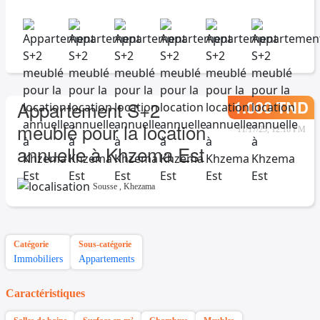
1.000 TND
Appartement S+2
meublé pour la location
11/17/25, 12:16 PM
annuelle à Khzema Est
Sousse
,
Khezama
Catégorie
Sous-catégorie
Immobiliers
Appartements
Caractéristiques