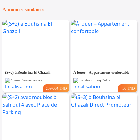
Annonces similaires
(S+2) à Bouhsina El Ghazali
À louer – Appartement confortable
Sousse , Sousse Jawhara
Ben Arous , Borj Cedria
239.000 TND
450 TND