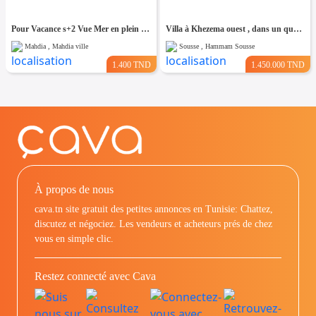
Pour Vacance s+2 Vue Mer en plein Zone Touristique Mahdia
Villa à Khezema ouest , dans un quartier résidentiel
Mahdia , Mahdia ville
Sousse , Hammam Sousse
1.400 TND
1.450.000 TND
À propos de nous
cava.tn site gratuit des petites annonces en Tunisie: Chattez,
discutez et négociez. Les vendeurs et acheteurs prés de chez
vous en simple clic.
Restez connecté avec Cava