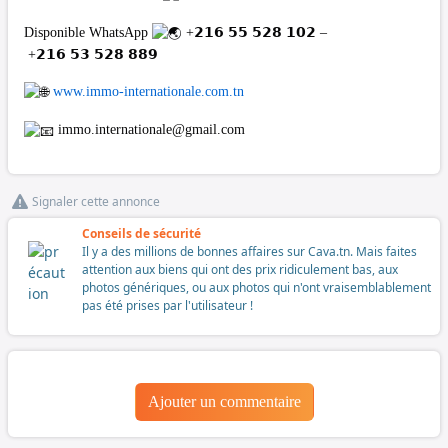
Disponible WhatsApp
+𝟮𝟭𝟲 𝟱𝟱 𝟱𝟮𝟴 𝟭𝟬𝟮 –
+𝟮𝟭𝟲 𝟱𝟯 𝟱𝟮𝟴 𝟴𝟴𝟵
www.immo-internationale.com.tn
immo.internationale@gmail.com
Signaler cette annonce
Conseils de sécurité
Il y a des millions de bonnes affaires sur Cava.tn. Mais faites
attention aux biens qui ont des prix ridiculement bas, aux
photos génériques, ou aux photos qui n'ont vraisemblablement
pas été prises par l'utilisateur !
Ajouter un commentaire