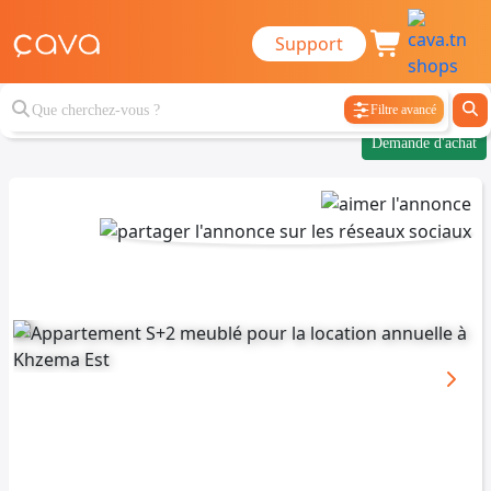
Support
Filtre avancé
Demande d'achat