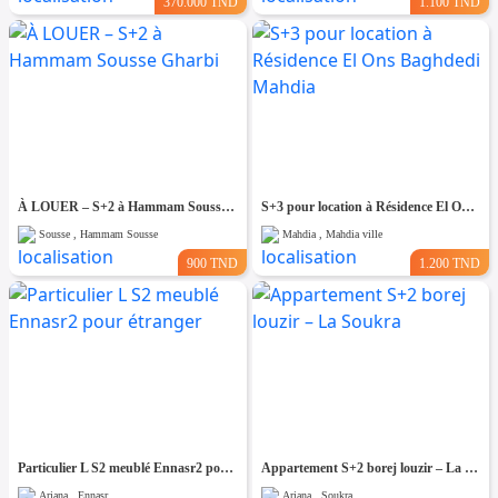
370.000 TND
1.100 TND
À LOUER – S+2 à Hammam Sousse Gharbi
S+3 pour location à Résidence El Ons Baghdedi Mahdia
Sousse , Hammam Sousse
Mahdia , Mahdia ville
900 TND
1.200 TND
Particulier L S2 meublé Ennasr2 pour étranger
Appartement S+2 borej louzir – La Soukra
Ariana , Ennasr
Ariana , Soukra