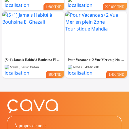
1.600 TND
220.000 TND
(S+1) Jamais Habité à Bouhsina El Ghazali
Pour Vacance s+2 Vue Mer en plein Zone Touristique Mahdia
Sousse , Sousse Jawhara
Mahdia , Mahdia ville
800 TND
1.400 TND
À propos de nous