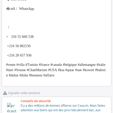
📥 tell / WhatsApp
/
+ 216 55 660 538
+216 50 802150
+216 28 657 936
#vente #villa #Tunisie #france #canada #belgique #allemangne #italie
#mer #Sousse #ChattMariem #USA #ksa #qatar #uae #koweit #bahrei
n #dubai #doha #business #affaire
Signaler cette annonce
Conseils de sécurité
Il y a des millions de bonnes affaires sur Cava.tn. Mais faites
attention aux biens qui ont des prix ridiculement bas, aux