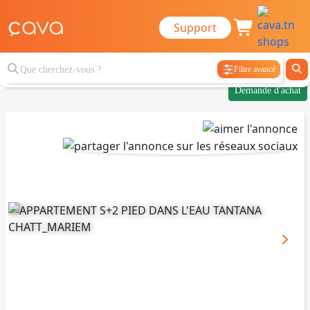
Support
Filtre avancé
Demande d'achat