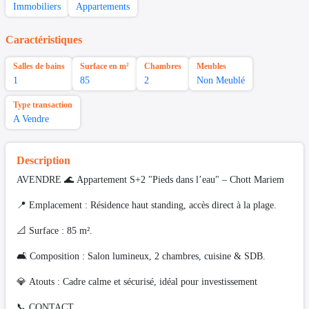
Immobiliers
Appartements
Caractéristiques
Salles de bains
Surface en m²
Chambres
Meubles
1
85
2
Non Meublé
Type transaction
A Vendre
Description
AVENDRE ​🌊 Appartement S+2 "Pieds dans l’eau" – Chott Mariem
​📍 Emplacement : Résidence haut standing, accès direct à la plage.
📐 Surface : 85 m².
🛋️ Composition : Salon lumineux, 2 chambres, cuisine & SDB.
💎 Atouts : Cadre calme et sécurisé, idéal pour investissement
​📞 CONTACT