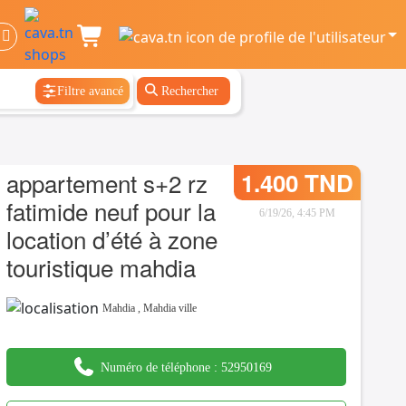
Filtre avancé
Rechercher
appartement s+2 rz
1.400 TND
fatimide neuf pour la
6/19/26, 4:45 PM
location d’été à zone
touristique mahdia
Mahdia
,
Mahdia ville
Numéro de téléphone :
52950169