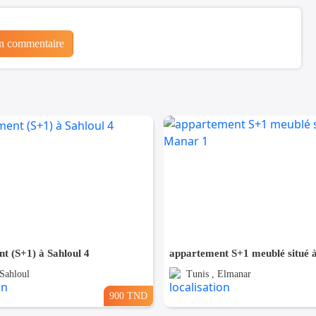
un commentaire
t (S+1) à Sahloul 4
 Sahloul
Tunis , Elmanar
900 TND