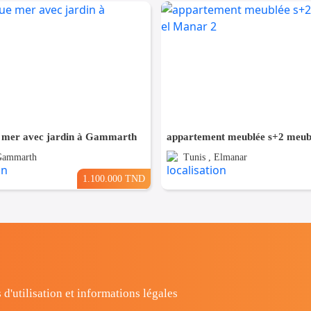
 mer avec jardin à Gammarth
 Gammarth
Tunis , Elmanar
1.100.000 TND
 d'utilisation et informations légales