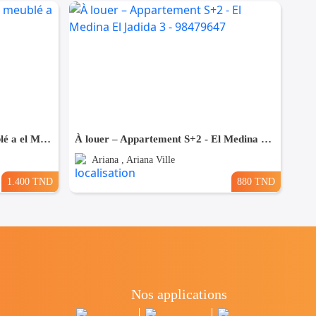
appartement meublée s+2 meublé a el Manar 2
À louer – Appartement S+2 - El Medina El Jadida 3 - 98479647
Ariana , Ariana Ville
1.400 TND
880 TND
Nos applications