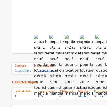
Catégorie
Sous-catégorie
Immobiliers
Appartements
Caractéristiques
Salles de bains
Surface en m²
Chambres
Meubles
Type trans
1
125
2
Meublé
A Louer