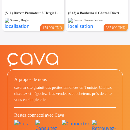
(S+1) Directe Promoteur à Hergla Lotissement AFH
(S+3) à Bouhsina el Ghazali Direct Promoteur
Sousse , Hergla
Sousse , Sousse Jawhara
174.000 TND
367.000 TND
À propos de nous
cava.tn site gratuit des petites annonces en Tunisie: Chattez,
discutez et négociez. Les vendeurs et acheteurs prés de chez
vous en simple clic.
Restez connecté avec Cava