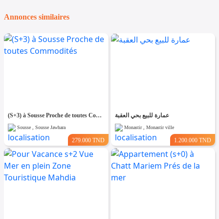
Annonces similaires
(S+3) à Sousse Proche de toutes Commodités
عمارة للبيع بحي العقبة
Sousse , Sousse Jawhara
Monastir , Monastir ville
279.000 TND
1.200.000 TND