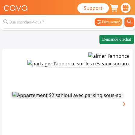
Support
Filtre avancé
Demande d'achat