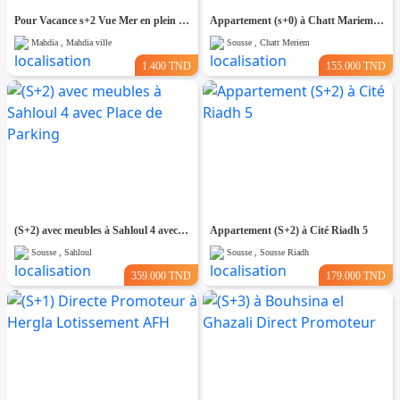
Pour Vacance s+2 Vue Mer en plein Zone Touristique Mahdia
Appartement (s+0) à Chatt Mariem Prés de la mer
Mahdia , Mahdia ville
Sousse , Chatt Meriem
1.400 TND
155.000 TND
(S+2) avec meubles à Sahloul 4 avec Place de Parking
Appartement (S+2) à Cité Riadh 5
Sousse , Sahloul
Sousse , Sousse Riadh
359.000 TND
179.000 TND