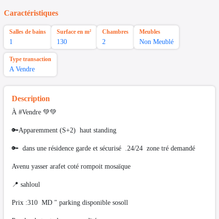
Caractéristiques
Salles de bains
Surface en m²
Chambres
Meubles
1
130
2
Non Meublé
Type transaction
A Vendre
Description
À #Vendre 💚💚
🔑Apparemment (S+2) haut standing
🔑 dans une résidence garde et sécurisé .24/24 zone tré demandé
Avenu yasser arafet coté rompoit mosaïque
📍 sahloul
Prix :310 MD " parking disponible sosoll