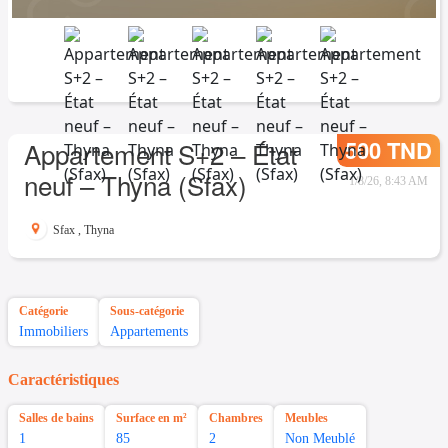
500 TND
Appartement S+2 – État
neuf – Thyna (Sfax)
1/8/26, 8:43 AM
Sfax
,
Thyna
Catégorie
Sous-catégorie
Immobiliers
Appartements
Caractéristiques
Salles de bains
Surface en m²
Chambres
Meubles
1
85
2
Non Meublé