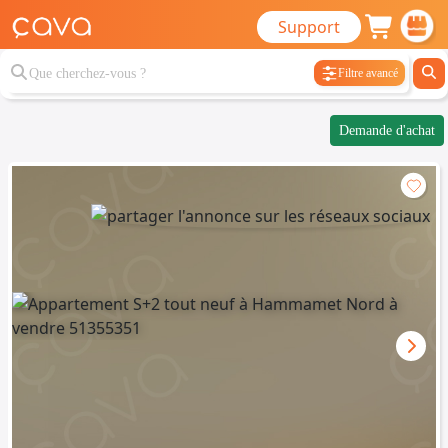
Support
Filtre avancé
Demande d'achat