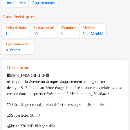
Immobiliers
Appartements
Caractéristiques
Salles de bains
Surface en m²
Chambres
Meubles
1
90
3
Non Meublé
Type transaction
A Vendre
Description
🏢#MS_IMMOBILIER🏢
offre pour la #vente un #coquet #appartement #tout_neuf🏡
de style S+2 de mis au 2ème étage d'une #résidence conviviale avec #t
errasse dans un quartier #résidentiel à #Hammamet_ Nord🌊🚶
🔌 Chauffage central préinstallé et dressing sont disponibles
📐Superficie: 90 m²
💰Prix: 220 MD #Négociable