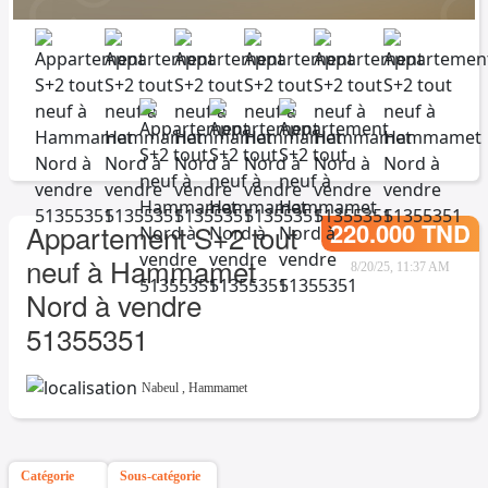
220.000 TND
Appartement S+2 tout
neuf à Hammamet
8/20/25, 11:37 AM
Nord à vendre
51355351
Nabeul
,
Hammamet
Catégorie
Sous-catégorie