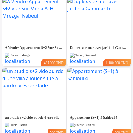
A Vendre Appartement S+2 Vue Sur Mer à AFH Mrezga, Nabeul
Duplex vue mer avec jardin à Gammarth
Nabeul , Mrezga
Tunis , Gammarth
485.000 TND
1.100.000 TND
un studio s+2 vide au rdc d'une villa a louer situé a bardo prés de stade
Appartement (S+1) à Sahloul 4
Tunis , Bardo
Sousse , Sahloul
500 TND
900 TND