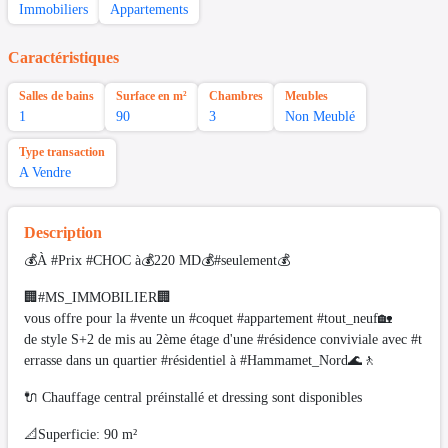
Immobiliers
Appartements
Caractéristiques
Salles de bains
Surface en m²
Chambres
Meubles
1
90
3
Non Meublé
Type transaction
A Vendre
Description
💰À #Prix #CHOC à💰220 MD💰#seulement💰
🏢#MS_IMMOBILIER🏢
vous offre pour la #vente un #coquet #appartement #tout_neuf🏡
de style S+2 de mis au 2ème étage d'une #résidence conviviale avec #t
errasse dans un quartier #résidentiel à #Hammamet_Nord🌊🚶
🔌 Chauffage central préinstallé et dressing sont disponibles
📐Superficie: 90 m²