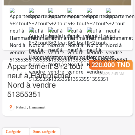
220.000 TND
Appartement S+2 tout
neuf à Hammamet
10/28/25, 8:45 AM
Nord à vendre
51355351
Nabeul
,
Hammamet
Catégorie
Sous-catégorie