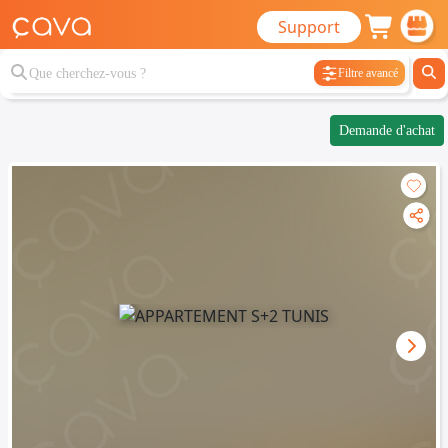
Support
Filtre avancé
Demande d'achat