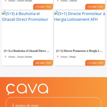
Sousse , Sousse Jawhara
Sousse , Sahloul
279.000 TND
359.000 TND
(S+3) à Bouhsina el Ghazali Direct Promoteur
(S+1) Directe Promoteur à Hergla Lotissement AFH
Sousse , Sousse Jawhara
Sousse , Hergla
366.000 TND
174.000 TND
À propos de nous