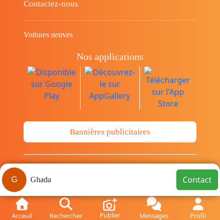
Contactez-nous
Voitures neuves
Nos applications
Bannières publicitaires
© Copyright 2014-2026 Cava.tn Limited Tous
Contact
G
Ghada
les droits sont réservés.
Publier
Acceuil
Rechercher
Messages
Profil