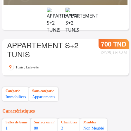
700 TND
APPARTEMENT S+2
TUNIS
12/9/25, 11:16 AM
Tunis
,
Lafayette
Catégorie
Sous-catégorie
Immobiliers
Appartements
Caractéristiques
Salles de bains
Surface en m²
Chambres
Meubles
1
80
3
Non Meublé