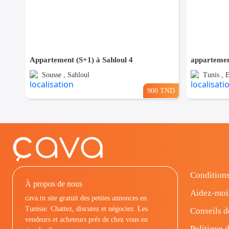
Appartement (S+1) à Sahloul 4
Sousse , Sahloul
Tunis , 
900 TND
Conditions
À propos de nous
Aidez-moi
cava.tn site gratuit des petites annonces en
Tunisie: Chattez, discutez et négociez. Les
Conseils d
vendeurs et acheteurs prés de chez vous en
Politique d