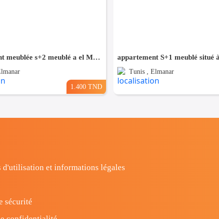
appartement meublée s+2 meublé a el Manar 2
Elmanar
Tunis , Elmanar
1.400 TND
 d'utilisation et informations légales
e sécurité
e confidentialité