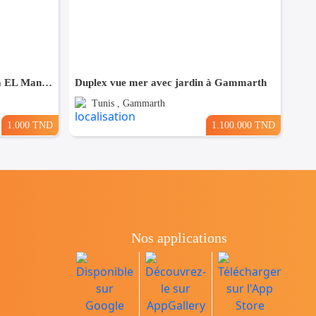
appartement S+1 meublé situé à EL Manar 1
Duplex vue mer avec jardin à Gammarth
Tunis , Gammarth
1.000 TND
1.100.000 TND
Nos applications