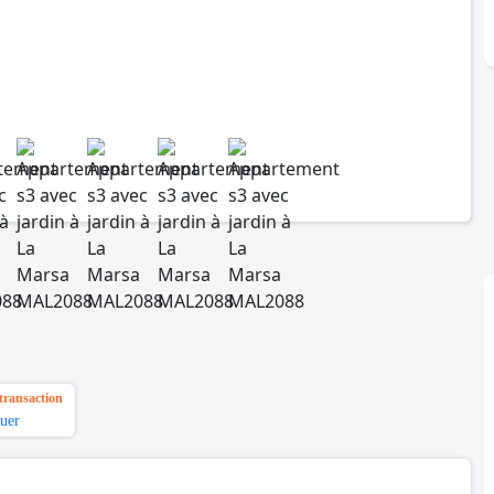
transaction
uer