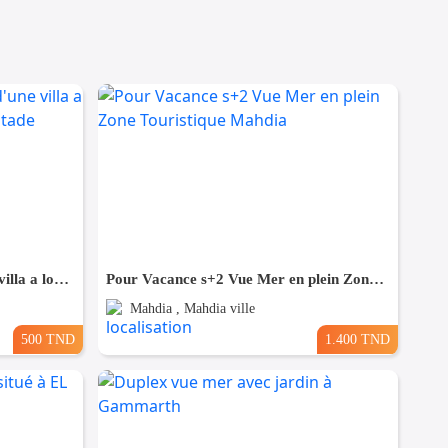
un studio s+2 vide au rdc d'une villa a louer situé a bardo prés de stade
Pour Vacance s+2 Vue Mer en plein Zone Touristique Mahdia
Mahdia , Mahdia ville
500 TND
1.400 TND