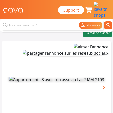
Support
Filtre avancé
Demande d'achat