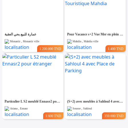
عمارة للبيع بحي العقبة
Pour Vacance s+2 Vue Mer en plein Zone Touristique Mahdia
Monastir , Monastir ville
Mahdia , Mahdia ville
1.200.000 TND
1.400 TND
Particulier L S2 meublé Ennasr2 pour étranger
(S+2) avec meubles à Sahloul 4 avec Place de Parking
Ariana , Ennasr
Sousse , Sahloul
1.600 TND
359.000 TND