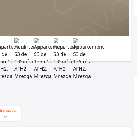
transaction
ndre