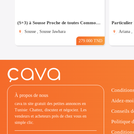
(S+3) à Sousse Proche de toutes Commodités
Particulier
Sousse , Sousse Jawhara
Ariana ,
279.000 TND
Conditions
À propos de nous
Aidez-moi
cava.tn site gratuit des petites annonces en
Tunisie: Chattez, discutez et négociez. Les
Conseils d
vendeurs et acheteurs prés de chez vous en
Politique d
simple clic.
Conditions