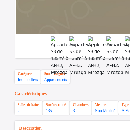
Catégorie
Sous-catégorie
Immobiliers
Appartements
Caractéristiques
Salles de bains
Surface en m²
Chambres
Meubles
Type 
2
135
3
Non Meublé
A Ve
Description