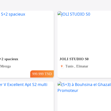
+2 spacieux
JOLI STUDIO S0
 Mrezga
Tunis , Elmanar
999.999 TND