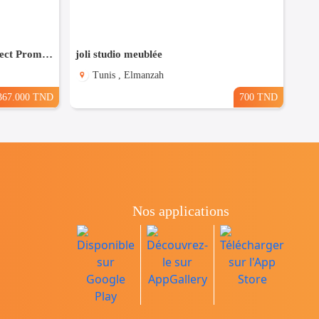
(S+3) à Bouhsina el Ghazali Direct Promoteur
joli studio meublée
Tunis , Elmanzah
367.000 TND
700 TND
Nos applications