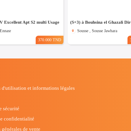
 V Excellent Apt S2 multi Usage
 Ennasr
Sousse , Sousse Jawhara
370.000 TND
 d'utilisation et informations légales
e sécurité
e confidentialité
 générales de vente