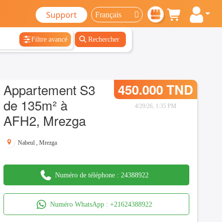
Support
Filtre avancé
Rechercher
Appartement S3
450.000 TND
de 135m² à
4/29/26, 1:35 PM
AFH2, Mrezga
Nabeul
,
Mrezga
Numéro de téléphone :
24388922
Numéro WhatsApp :
+21624388922