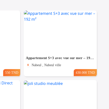
Appartement S+3 avec vue sur mer – 192 m²
Nabeul , Nabeul ville
550 TND
430.000 TND