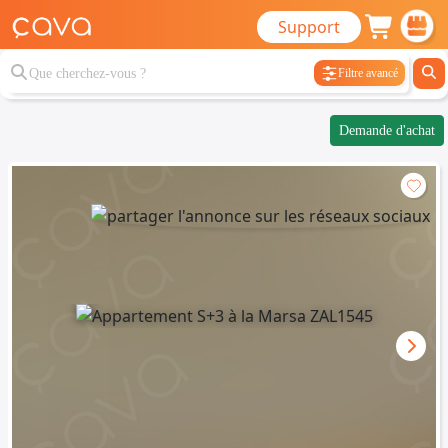
Support
Filtre avancé
Demande d'achat