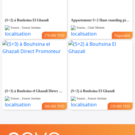
(S+2) à Bouhsina El Ghazali
Appartement S+2 Haut standing pied dans l'eau à chatt_mariem
Sousse , Sousse Jawhara
Sousse , Chatt Meriem
279.000 TND
Négociable
(S+3) à Bouhsina el Ghazali Direct Promoteur
(S+2) à Bouhsina El Ghazali
Sousse , Sousse Jawhara
Sousse , Sousse Jawhara
366.000 TND
239.000 TND