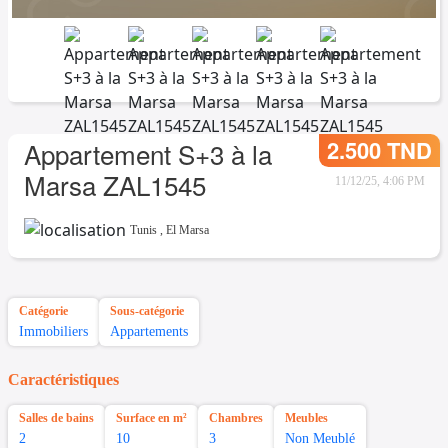
2.500 TND
Appartement S+3 à la
Marsa ZAL1545
11/12/25, 4:06 PM
Tunis
,
El Marsa
Catégorie
Sous-catégorie
Immobiliers
Appartements
Caractéristiques
Salles de bains
Surface en m²
Chambres
Meubles
2
10
3
Non Meublé