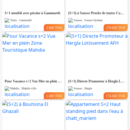
S+1 meublé avec piscine à Gammarth
(S+3) à Sousse Proche de toutes Commodités
Tunis , Gammarth
Sousse , Sousse Jawhara
2.600 TND
279.000 TND
Pour Vacance s+2 Vue Mer en plein Zone Touristique Mahdia
(S+1) Directe Promoteur à Hergla Lotissement AFH
Mahdia , Mahdia ville
Sousse , Hergla
1.400 TND
174.000 TND