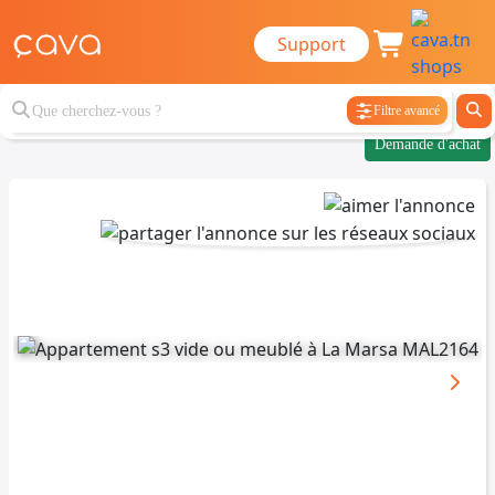
Support
Filtre avancé
Demande d'achat