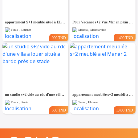
appartement S+1 meublé situé à EL Manar 1
Pour Vacance s+2 Vue Mer en plein Zone Touristique Mahdia
Tunis , Elmanar
Mahdia , Mahdia ville
900 TND
1.400 TND
un studio s+2 vide au rdc d'une villa a louer situé a bardo prés de stade
appartement meublée s+2 meublé a el Manar 2
Tunis , Bardo
Tunis , Elmanar
500 TND
1.400 TND