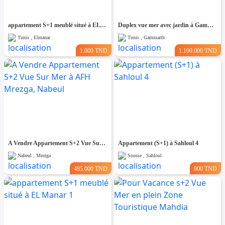
appartement S+1 meublé situé à EL Manar 1
Duplex vue mer avec jardin à Gammarth
Tunis , Elmanar
Tunis , Gammarth
1.000 TND
1.100.000 TND
A Vendre Appartement S+2 Vue Sur Mer à AFH Mrezga, Nabeul
Appartement (S+1) à Sahloul 4
Nabeul , Mrezga
Sousse , Sahloul
485.000 TND
900 TND