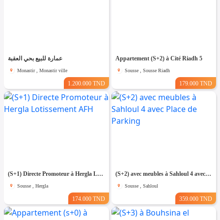
عمارة للبيع بحي العقبة
Appartement (S+2) à Cité Riadh 5
Monastir , Monastir ville
Sousse , Sousse Riadh
1.200.000 TND
179.000 TND
(S+1) Directe Promoteur à Hergla Lotissement AFH
(S+2) avec meubles à Sahloul 4 avec Place de Parking
Sousse , Hergla
Sousse , Sahloul
174.000 TND
359.000 TND