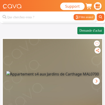
Support
Filtre avancé
Demande d'achat