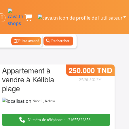
Filtre avancé
Rechercher
Appartement à
250.000 TND
vendre à Kélibia
2/5/26, 8:32 PM
plage
Nabeul
,
Kelibia
Numéro de téléphone :
+21655822853