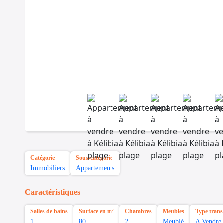
Catégorie
Sous-catégorie
Immobiliers
Appartements
Caractéristiques
Salles de bains
Surface en m²
Chambres
Meubles
Type trans
1
80
2
Meublé
A Vendre