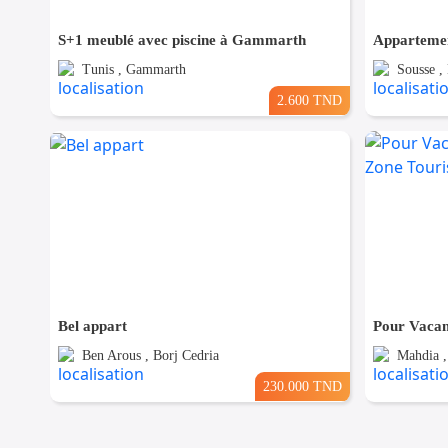
S+1 meublé avec piscine à Gammarth
Appartemen
Tunis , Gammarth
Sousse 
2.600 TND
Bel appart
Ben Arous , Borj Cedria
Mahdia ,
230.000 TND