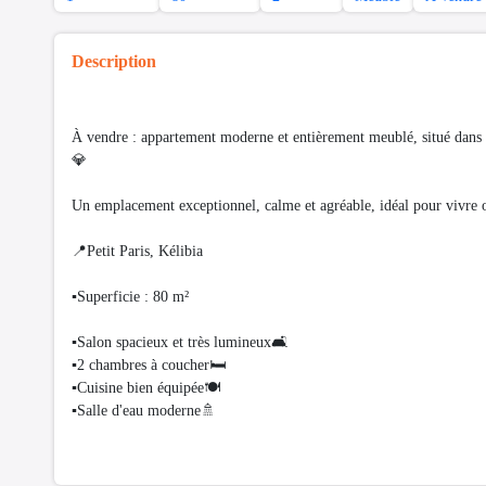
Description
À vendre : appartement moderne et entièrement meublé, situé dans u
💎
Un emplacement exceptionnel, calme et agréable, idéal pour vivre 
📍Petit Paris, Kélibia
▪️Superficie : 80 m²
▪️Salon spacieux et très lumineux🛋️
▪️2 chambres à coucher🛏️
▪️Cuisine bien équipée🍽️
▪️Salle d'eau moderne🚿