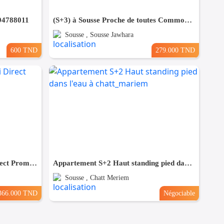
 94788011
(S+3) à Sousse Proche de toutes Commodités
Sousse , Sousse Jawhara
600 TND
279.000 TND
(S+3) à Bouhsina el Ghazali Direct Promoteur
Appartement S+2 Haut standing pied dans l'eau à chatt_mariem
Sousse , Chatt Meriem
366.000 TND
Négociable