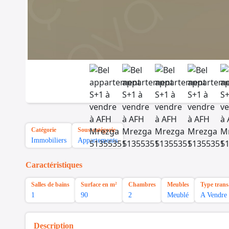
Catégorie
Sous-catégorie
Immobiliers
Appartements
Caractéristiques
Salles de bains
Surface en m²
Chambres
Meubles
Type trans
1
90
2
Meublé
A Vendre
Description