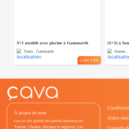
S+1 meublé avec piscine à Gammarth
Tunis , Gammarth
Sousse ,
2.600 TND
Conditions
À propos de nous
Aidez-moi
cava.tn site gratuit des petites annonces en
Tunisie: Chattez, discutez et négociez. Les
Conseils d