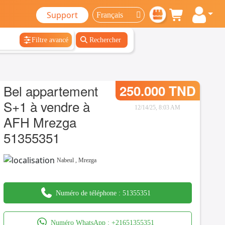
Support
Filtre avancé
Rechercher
Bel appartement
250.000 TND
S+1 à vendre à
12/14/25, 8:03 AM
AFH Mrezga
51355351
Nabeul
,
Mrezga
Numéro de téléphone :
51355351
Numéro WhatsApp :
+21651355351