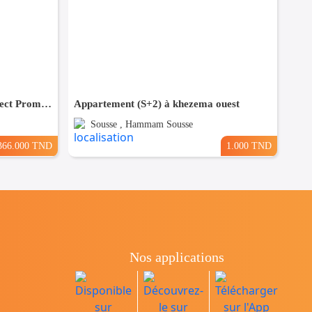
(S+3) à Bouhsina el Ghazali Direct Promoteur
Appartement (S+2) à khezema ouest
Sousse , Hammam Sousse
366.000 TND
1.000 TND
Nos applications