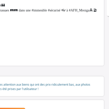
t🏰
terrassaes 🛤🛤 dans une #immeuble #sécurisé 👓 à #AFH_Mrezga🏝🏖
tes attention aux biens qui ont des prix ridiculement bas, aux photos
té prises par l'utilisateur !