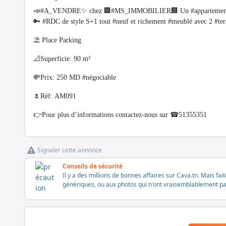
📣#A_VENDRE✨ chez 🏢#MS_IMMOBILIER🏢 Un #appartemen
🔑 #RDC de style S+1 tout #neuf et richement #meublé avec 2 #
⛱️ Place Parking
📐Superficie: 90 m²
💸Prix: 250 MD #négociable
🌷Réf: AM091
👉Pour plus d’informations contactez-nous sur ☎51355351
Signaler cette annonce
Conseils de sécurité
Il y a des millions de bonnes affaires sur Cava.tn. Mais fai
génériques, ou aux photos qui n'ont vraisemblablement pas é