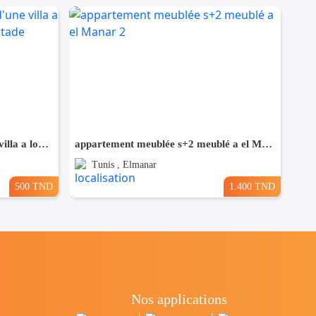
un studio s+2 vide au rdc d'une villa a louer situé a bardo prés de stade
appartement meublée s+2 meublé a el Manar 2
Tunis , Elmanar
500 TND
1.400 TND
Nos applications