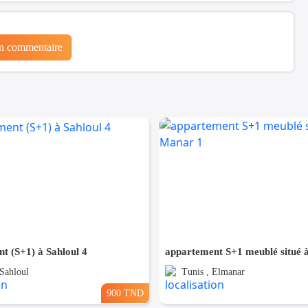
un commentaire
t (S+1) à Sahloul 4
 Sahloul
Tunis , Elmanar
900 TND