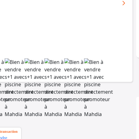
transaction
ndre