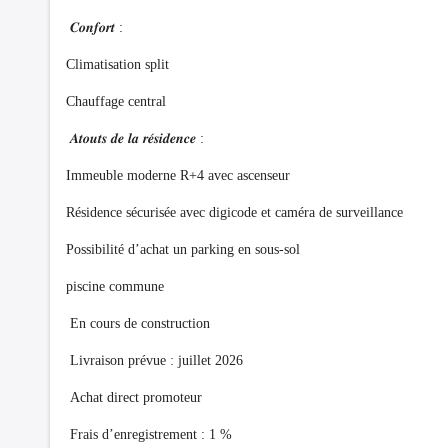
𝑪𝒐𝒏𝒇𝒐𝒓𝒕 :
Climatisation split
Chauffage central
𝑨𝒕𝒐𝒖𝒕𝒔 𝒅𝒆 𝒍𝒂 𝒓𝒆́𝒔𝒊𝒅𝒆𝒏𝒄𝒆 :
Immeuble moderne R+4 avec ascenseur
Résidence sécurisée avec digicode et caméra de surveillance
Possibilité d’achat un parking en sous-sol
piscine commune
En cours de construction
Livraison prévue : juillet 2026
Achat direct promoteur
Frais d’enregistrement : 1 %