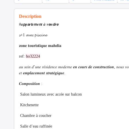
Description
#𝒂𝙥𝒑𝙖𝒓𝙩𝒆𝙢𝒆𝙣𝒕 𝒂̀ 𝒗𝙚𝒏𝙙𝒓𝙚
𝓼+1 𝓪𝓿𝓮𝓬 𝓹𝓲𝓼𝓬𝓲𝓷𝓮
𝐳𝐨𝐧𝐞 𝐭𝐨𝐮𝐫𝐢𝐬𝐭𝐢𝐪𝐮𝐞 𝐦𝐚𝐡𝐝𝐢𝐚
ref:
ho32224
𝑎𝑢 𝑠𝑒𝑖𝑛 𝑑’𝑢𝑛𝑒 𝑟𝑒́𝑠𝑖𝑑𝑒𝑛𝑐𝑒 𝑚𝑜𝑑𝑒𝑟𝑛𝑒 𝒆𝒏 𝒄𝒐𝒖𝒓𝒔 𝒅𝒆 𝒄𝒐𝒏𝒔𝒕𝒓𝒖𝒄𝒕𝒊𝒐𝒏, 𝑛𝑜𝑢𝑠 𝑣𝑜
𝑒𝑡 𝒆𝒎𝒑𝒍𝒂𝒄𝒆𝒎𝒆𝒏𝒕 𝒔𝒕𝒓𝒂𝒕𝒆́𝒈𝒊𝒒𝒖𝒆.
𝑪𝒐𝒎𝒑𝒐𝒔𝒊𝒕𝒊𝒐𝒏 :
Salon lumineux avec accée sur balcon
Kitchenette
Chambre à coucher
Salle d’eau raffinée