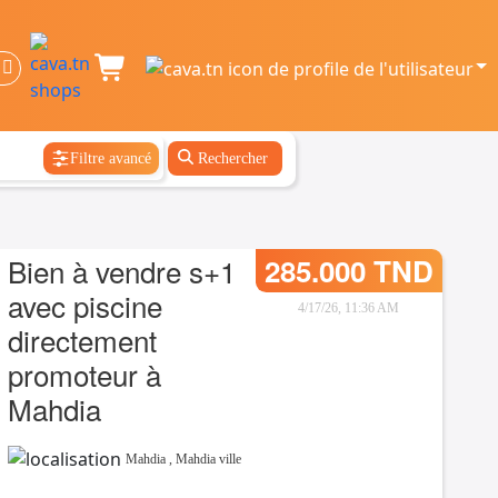
Filtre avancé
Rechercher
Bien à vendre s+1
285.000 TND
avec piscine
4/17/26, 11:36 AM
directement
promoteur à
Mahdia
Mahdia
,
Mahdia ville