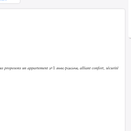
𝑠 𝑝𝑟𝑜𝑝𝑜𝑠𝑜𝑛𝑠 𝑢𝑛 𝑎𝑝𝑝𝑎𝑟𝑡𝑒𝑚𝑒𝑛𝑡 𝓼+1 𝓪𝓿𝓮𝓬 𝓹𝓲𝓼𝓬𝓲𝓷𝓮, 𝑎𝑙𝑙𝑖𝑎𝑛𝑡 𝑐𝑜𝑛𝑓𝑜𝑟𝑡, 𝑠𝑒́𝑐𝑢𝑟𝑖𝑡𝑒́