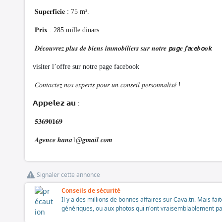
𝐒𝐮𝐩𝐞𝐫𝐟𝐢𝐜𝐢𝐞 : 75 m².
𝐏𝐫𝐢𝐱 : 285 mille dinars
𝑫𝒆́𝒄𝒐𝒖𝒗𝒓𝒆𝒛 𝒑𝒍𝒖𝒔 𝒅𝒆 𝒃𝒊𝒆𝒏𝒔 𝒊𝒎𝒎𝒐𝒃𝒊𝒍𝒊𝒆𝒓𝒔 𝒔𝒖𝒓 𝒏𝒐𝒕𝒓𝒆 𝙥𝒂𝙜𝒆 𝒇𝙖𝒄𝙚𝒃𝙤𝒐𝙠
visiter l’offre sur notre page facebook
𝐶𝑜𝑛𝑡𝑎𝑐𝑡𝑒𝑧 𝑛𝑜𝑠 𝑒𝑥𝑝𝑒𝑟𝑡𝑠 𝑝𝑜𝑢𝑟 𝑢𝑛 𝑐𝑜𝑛𝑠𝑒𝑖𝑙 𝑝𝑒𝑟𝑠𝑜𝑛𝑛𝑎𝑙𝑖𝑠𝑒́ !
𝗔𝗽𝗽𝗲𝗹𝗲𝘇 𝗮𝘂 :
𝟓𝟑𝟔𝟗𝟎𝟏𝟔𝟗
𝑨𝒈𝒆𝒏𝒄𝒆.𝒉𝒂𝒏𝒂1@𝒈𝒎𝒂𝒊𝒍.𝒄𝒐𝒎
Signaler cette annonce
Conseils de sécurité
Il y a des millions de bonnes affaires sur Cava.tn. Mais fai
génériques, ou aux photos qui n'ont vraisemblablement pas é