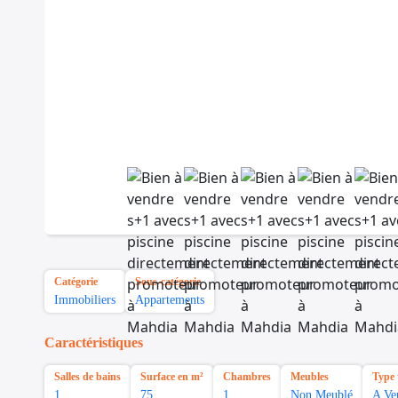
Catégorie
Sous-catégorie
Immobiliers
Appartements
Caractéristiques
Salles de bains
Surface en m²
Chambres
Meubles
Type 
1
75
1
Non Meublé
A Ve