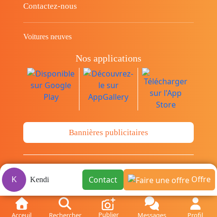
Contactez-nous
Voitures neuves
Nos applications
Bannières publicitaires
© Copyright 2014-2026 Cava.tn Limited Tous
Offre
Contact
K
Kendi
les droits sont réservés.
Publier
Acceuil
Rechercher
Messages
Profil