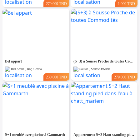
279.000 TND
1.000 TND
Bel appart
(S+3) à Sousse Proche de toutes Commodités
Ben Arous , Borj Cedria
Sousse , Sousse Jawhara
230.000 TND
279.000 TND
S+1 meublé avec piscine à Gammarth
Appartement S+2 Haut standing pied dans l'eau à chatt_mariem