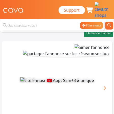
Support
Filtre avancé
Demande d'achat