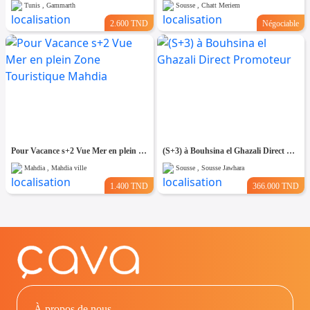
Tunis , Gammarth
Sousse , Chatt Meriem
2.600 TND
Négociable
Pour Vacance s+2 Vue Mer en plein Zone Touristique Mahdia
(S+3) à Bouhsina el Ghazali Direct Promoteur
Mahdia , Mahdia ville
Sousse , Sousse Jawhara
1.400 TND
366.000 TND
À propos de nous