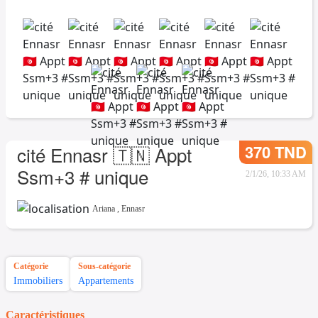
370 TND
cité Ennasr 🇹🇳 Appt
Ssm+3 # unique
2/1/26, 10:33 AM
Ariana
,
Ennasr
Catégorie
Sous-catégorie
Immobiliers
Appartements
Caractéristiques