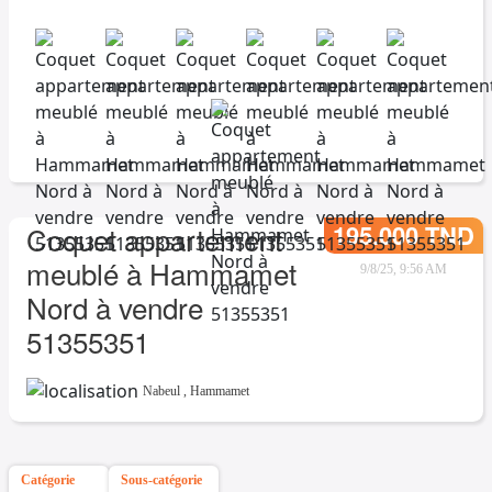
195.000 TND
Coquet appartement
meublé à Hammamet
9/8/25, 9:56 AM
Nord à vendre
51355351
Nabeul
,
Hammamet
Catégorie
Sous-catégorie