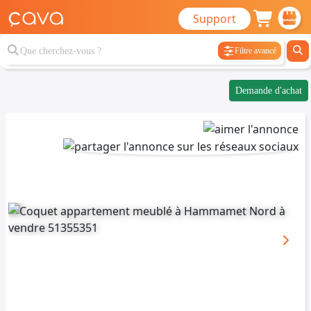
Support
Filtre avancé
Demande d'achat