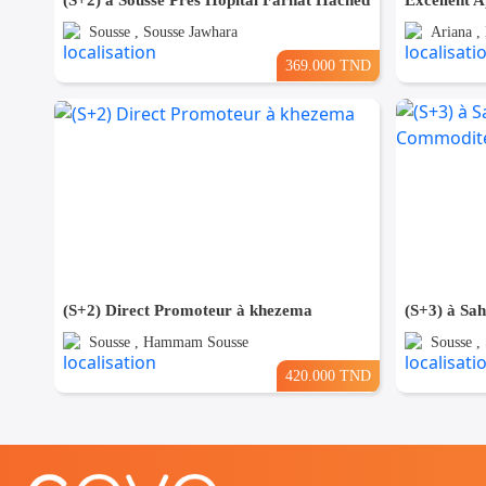
(S+2) à Sousse Prés Hôpital Farhat Hached
Sousse , Sousse Jawhara
Ariana ,
369.000 TND
(S+2) Direct Promoteur à khezema
Sousse , Hammam Sousse
Sousse ,
420.000 TND