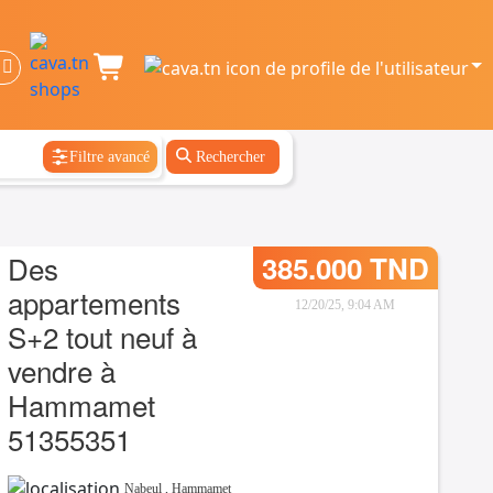
Filtre avancé
Rechercher
Des
385.000 TND
appartements
12/20/25, 9:04 AM
S+2 tout neuf à
vendre à
Hammamet
51355351
Nabeul
,
Hammamet