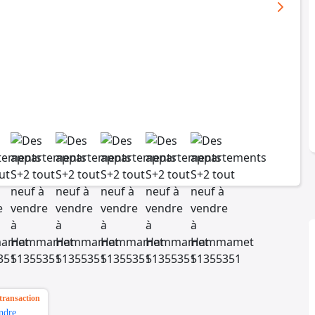
transaction
ndre