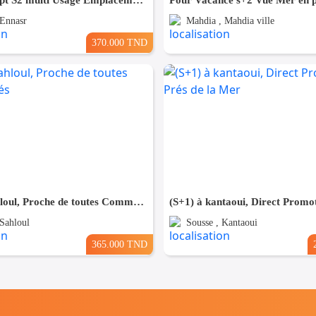
Excellent Apt S2 multi Usage Emplacement idéal
 Ennasr
Mahdia , Mahdia ville
370.000 TND
(S+3) à Sahloul, Proche de toutes Commodités
 Sahloul
Sousse , Kantaoui
365.000 TND