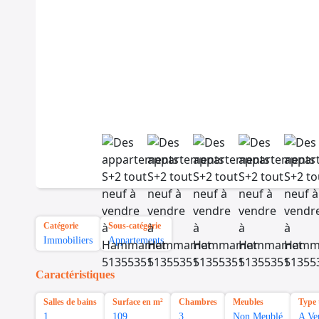
Catégorie
Sous-catégorie
Immobiliers
Appartements
Caractéristiques
Salles de bains
Surface en m²
Chambres
Meubles
Type 
1
109
3
Non Meublé
A Ve