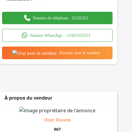
Numéro de téléphone :
51355351
Numéro WhatsApp :
+21651355351
Discuter avec le vendeur
À propos du vendeur
Hejer Hussein
967