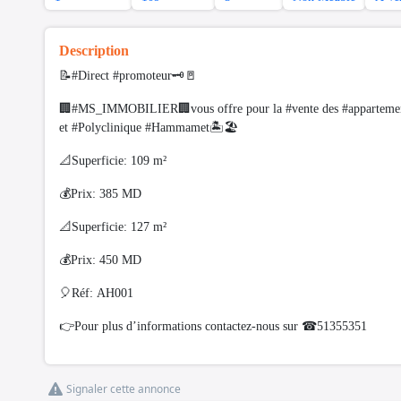
Description
📝#Direct #promoteur🗝🚪
🏢#MS_IMMOBILIER🏢vous offre pour la #vente des #appartemen
et #Polyclinique #Hammamet🏝🏖
📐Superficie: 109 m²
💰Prix: 385 MD
📐Superficie: 127 m²
💰Prix: 450 MD
🎈Réf: AH001
👉Pour plus d’informations contactez-nous sur ☎51355351
Signaler cette annonce