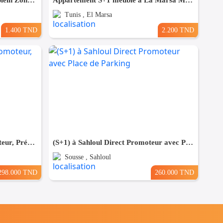
Pour Vacance s+2 Vue Mer en plein Zone Touristique Mahdia
Appartement S+1 meublé à La Marsa MAL2000
Tunis , El Marsa
1.400 TND
2.200 TND
(S+1) à kantaoui, Direct Promoteur, Prés de la Mer
(S+1) à Sahloul Direct Promoteur avec Place de Parking
Sousse , Sahloul
298.000 TND
260.000 TND