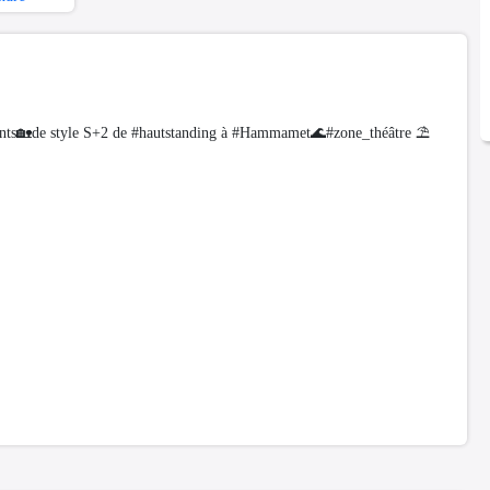
ts🏡de style S+2 de #hautstanding à #Hammamet🌊#zone_théâtre ⛱