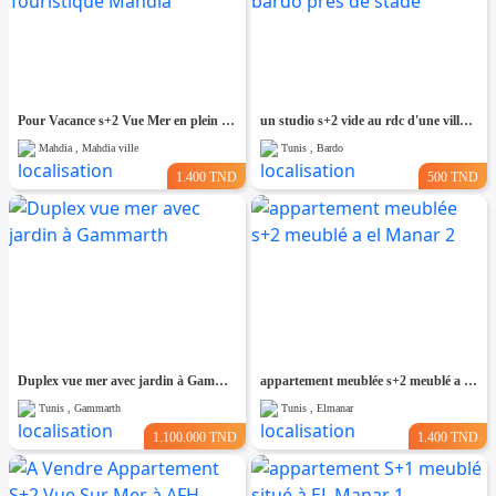
Pour Vacance s+2 Vue Mer en plein Zone Touristique Mahdia
un studio s+2 vide au rdc d'une villa a louer situé a bardo prés de stade
Mahdia , Mahdia ville
Tunis , Bardo
1.400 TND
500 TND
Duplex vue mer avec jardin à Gammarth
appartement meublée s+2 meublé a el Manar 2
Tunis , Gammarth
Tunis , Elmanar
1.100.000 TND
1.400 TND