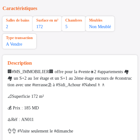
Caractéristiques
Salles de bains
Surface en m²
Chambres
Meubles
2
172
5
Non Meublé
Type transaction
A Vendre
Description
🏢#MS_IMMOBILIER🏢 offre pour la #vente☀️2 #appartements 🏘
🏘 un S+2 au 1er étage et un S+1 au 2ème étage encours de #construc
tion avec une #terrasse⛱️ à #Sidi_Achour #Nabeul🚶🚶
📐Superficie 172 m²
💰 Prix : 185 MD
♨️Réf : AN011
👌👌 #Visite seulement le #dimanche