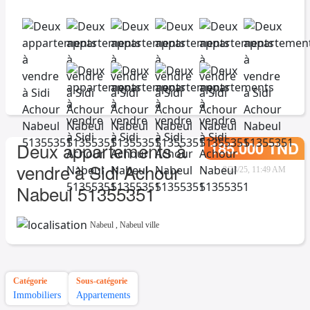
185.000 TND
Deux appartements à
vendre à Sidi Achour
8/23/25, 11:49 AM
Nabeul 51355351
Nabeul
,
Nabeul ville
Catégorie
Sous-catégorie
Immobiliers
Appartements