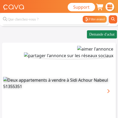
Support
Filtre avancé
Demande d'achat