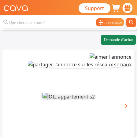
Support
Filtre avancé
Demande d'achat