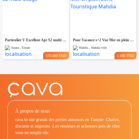
Particulier V Excellent Apt S2 multi Usage
Pour Vacance s+2 Vue Mer en plein Zone Touristique Mahdia
Ariana , Ennasr
Mahdia , Mahdia ville
370.000 TND
1.400 TND
À propos de nous
cava.tn site gratuit des petites annonces en Tunisie: Chattez,
discutez et négociez. Les vendeurs et acheteurs prés de chez
vous en simple clic.