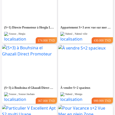
(S+1) Directe Promoteur à Hergla Lotissement AFH
Appartement S+3 avec vue sur mer – 192 m²
Sousse , Hergla
Nabeul , Nabeul ville
174.000 TND
430.000 TND
(S+3) à Bouhsina el Ghazali Direct Promoteur
À vendre S+2 spacieux
Sousse , Sousse Jawhara
Nabeul , Mrezga
367.000 TND
999.999 TND