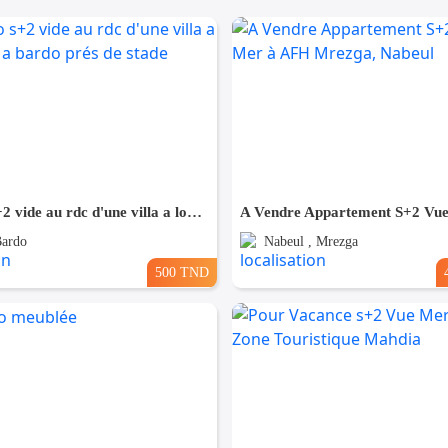
un studio s+2 vide au rdc d'une villa a louer situé a bardo prés de stade
Bardo
Nabeul , Mrezga
500 TND