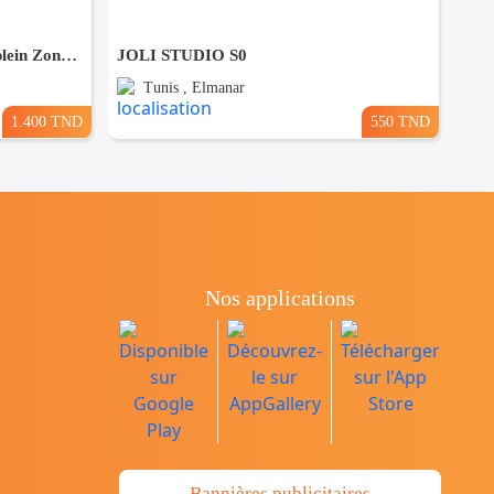
Pour Vacance s+2 Vue Mer en plein Zone Touristique Mahdia
JOLI STUDIO S0
Tunis , Elmanar
1.400 TND
550 TND
Nos applications
Bannières publicitaires