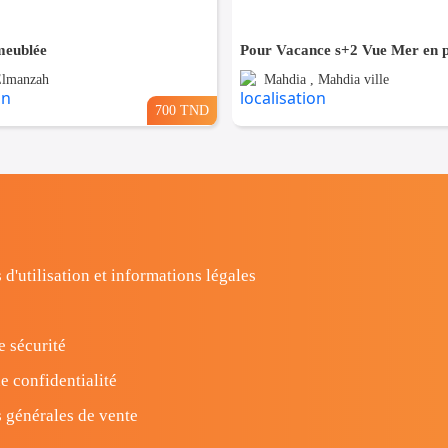
 meublée
Elmanzah
Mahdia , Mahdia ville
700 TND
 d'utilisation et informations légales
e sécurité
e confidentialité
 générales de vente