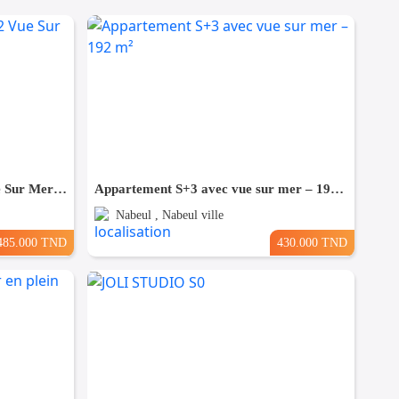
A Vendre Appartement S+2 Vue Sur Mer à AFH Mrezga, Nabeul
Appartement S+3 avec vue sur mer – 192 m²
Nabeul , Nabeul ville
485.000 TND
430.000 TND