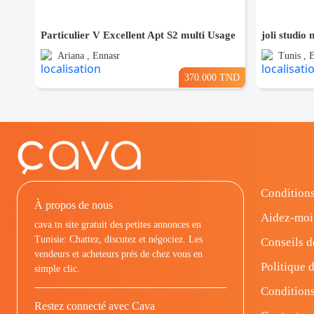
Particulier V Excellent Apt S2 multi Usage
joli studio
Ariana , Ennasr
Tunis , 
370.000 TND
Conditions
À propos de nous
Aidez-moi
cava.tn site gratuit des petites annonces en
Tunisie: Chattez, discutez et négociez. Les
Conseils d
vendeurs et acheteurs prés de chez vous en
Politique d
simple clic.
Conditions
Restez connecté avec Cava