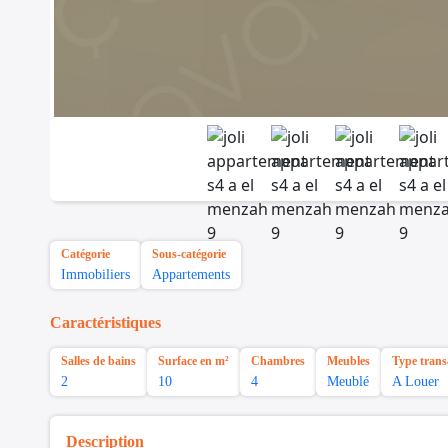
Catégorie
Sous-catégorie
Immobiliers
Appartements
Caractéristiques
Salles de bains
Surface en m²
Chambres
Meubles
Type trans
2
10
4
Meublé
A Louer
Description