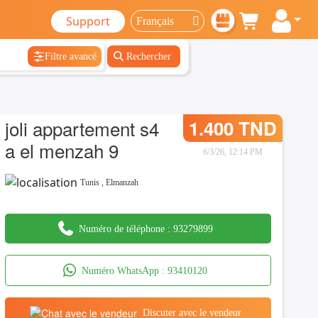
Support
Filtre avancé
Rechercher
joli appartement s4
1.400 TND
a el menzah 9
6/3/26, 12:14 PM
Tunis
,
Elmanzah
Numéro de téléphone :
93279899
Numéro WhatsApp :
93410120
Discuter avec le vendeur